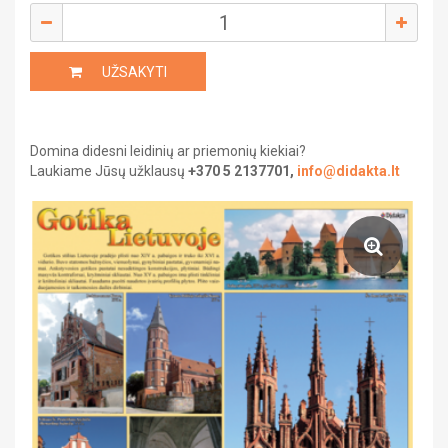
Saviugda ir psichologija
Grožinė literatūra
UŽSAKYTI
Žemėlapiai ir atlasai
Domina didesni leidinių ar priemonių kiekiai?
Gaubliai
Laukiame Jūsų užklausų
+370 5 2137701,
info@didakta.lt
Heraldika ir reprodukcijos
Stalo žaidimai