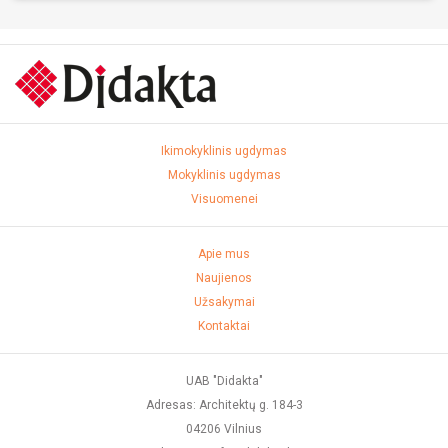
Ikimokyklinis ugdymas
Mokyklinis ugdymas
Visuomenei
Apie mus
Naujienos
Užsakymai
Kontaktai
UAB "Didakta"
Adresas: Architektų g. 184-3
04206 Vilnius