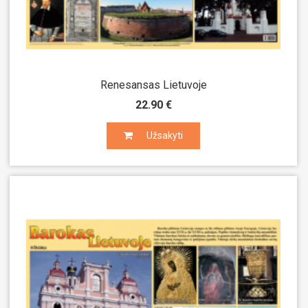
Renesansas Lietuvoje
22.90 €
Užsakyti
Užsakyti