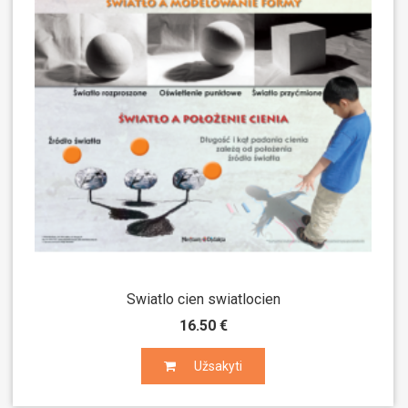
Swiatlo cien swiatlocien
16.50 €
Užsakyti
Užsakyti