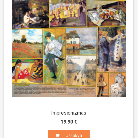
Impresionizmas
19.90 €
Užsakyti
Užsakyti