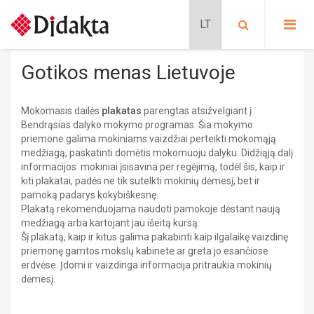
PASIRINKITE KATEGORIJĄ:
PRADINIS UGDYMAS
Gotikos menas Lietuvoje
Lavinančios kortelės
PROGIMNAZIJA
Situacijų kortelės
Mokomasis dailės
plakatas
parengtas atsižvelgiant į
Kalbų mokymas
Pradinis ugdymas
BIOLOGIJA
Bendrąsias dalyko mokymo programas. Šia mokymo
Schubi ToGo kortelės
PRATYBŲ SĄSIUVINIAI
priemone galima mokiniams vaizdžiai perteikti mokomąją
METODINĖS PRIEMONĖS
medžiagą, paskatinti domėtis mokomuoju dalyku. Didžiąją dalį
CHEMIJA
Lavinančios priemonės
MOKOMIEJI PLAKATAI
informacijos mokiniai įsisavina per regėjimą, todėl šis, kaip ir
DALIJAMOJI MEDŽIAGA
Nikitino sistema
kiti plakatai, padės ne tik sutelkti mokinių dėmesį, bet ir
KLASĖS REIKMENYS
DAILĖ
Didaktiniai žaidimai
pamoką padarys kokybiškesnę.
PAPILDOMOS PRIEMONĖS
Stalo žaidimai
Plakatą rekomenduojama naudoti pamokoje dėstant naują
SIENINIAI ŽEMĖLAPIAI
Dėlionės
Vadovėliai
medžiagą arba kartojant jau išeitą kursą.
GAUBLIAI
Šį plakatą, kaip ir kitus galima pakabinti kaip ilgalaikę vaizdinę
FILMAI
Edukaciniai leidiniai
ATMINTINĖS
priemonę gamtos mokslų kabinete ar greta jo esančiose
Mokomieji plakatai
erdvėse. Įdomi ir vaizdinga informacija pritraukia mokinių
Pratybų sąsiuviniai
dėmesį.
Mokomieji plakatai
Progimnazija
FIZIKA
Dalijamoji medžiaga
BIOLOGIJA
Sieniniai žemėlapiai
CHEMIJA