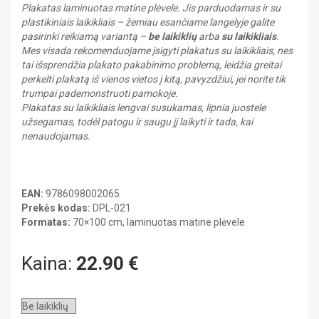
GEOGRAFIJA
Plakatas laminuotas matine plėvele. Jis parduodamas ir su
DAILĖ
plastikiniais laikikliais – žemiau esančiame langelyje galite
Kabinetų įranga
FIZIKA
pasirinki reikiamą variantą –
be laikiklių
arba
su laikikliais
.
GEOGRAFIJA
ISTORIJA
Heraldika ir reprodukcijos
Mes visada rekomenduojame įsigyti plakatus su laikikliais, nes
ISTORIJA
Kitos priemonės
LIETUVIŲ KALBA
tai išsprendžia plakato pakabinimo problemą, leidžia greitai
LIETUVIŲ KALBA
MATEMATIKA
perkelti plakatą iš vienos vietos į kitą, pavyzdžiui, jei norite tik
MUZIKA
trumpai pademonstruoti pamokoje.
UŽSIENIO KALBA
MATEMATIKA
Plakatas su laikikliais lengvai susukamas, lipnia juostele
užsegamas, todėl patogu ir saugu jį laikyti ir tada, kai
Gimnazija
nenaudojamas.
MUZIKA
BIOLOGIJA
CHEMIJA
UŽSIENIO KALBA
DAILĖ
FIZIKA
EAN:
9786098002065
GEOGRAFIJA
GIMNAZIJA
Prekės kodas:
DPL-021
ISTORIJA
Formatas:
70×100 cm, laminuotas matine plėvele
LIETUVIŲ KALBA
MATEMATIKA
MUZIKA
Kaina:
22.90
€
Kelionių literatūra
PILIETINIS UGDYMAS
UŽSIENIO KALBA
Pažintinė literatūra