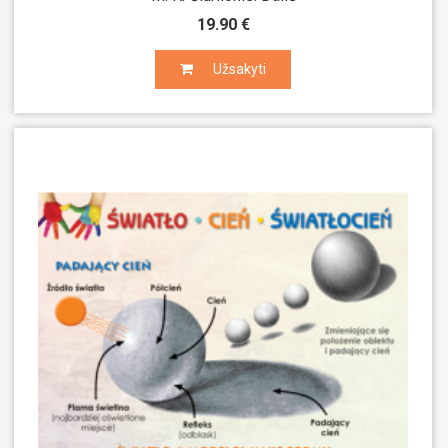
19.90 €
Užsakyti
Užsakyti