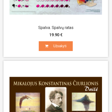
Spalva. Spalvų ratas
19.90 €
Užsakyti
Užsakyti