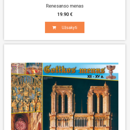
Renesanso menas
19.90 €
Užsakyti
Užsakyti