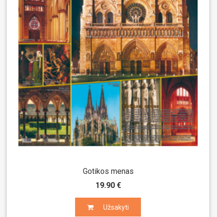
Gotikos menas
19.90 €
Užsakyti
Užsakyti