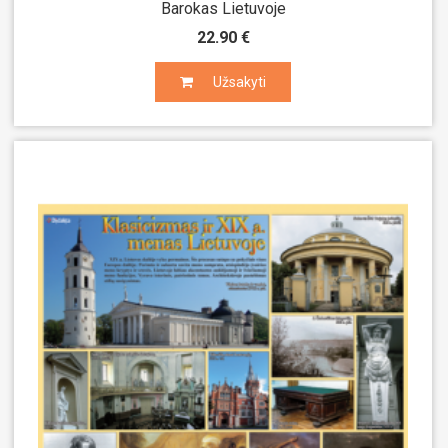
Barokas Lietuvoje
22.90 €
Užsakyti
Užsakyti