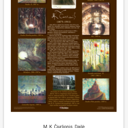
M. K. Čiurlionis. Dailė