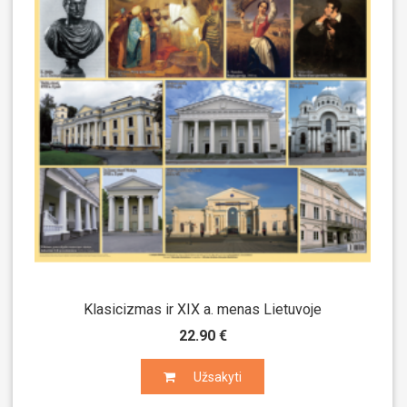
Klasicizmas ir XIX a. menas Lietuvoje
22.90 €
Užsakyti
Užsakyti