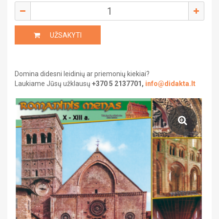
Saviugda ir psichologija
Grožinė literatūra
UŽSAKYTI
Žemėlapiai ir atlasai
Domina didesni leidinių ar priemonių kiekiai?
Gaubliai
Laukiame Jūsų užklausų
+370 5 2137701,
info@didakta.lt
Heraldika ir reprodukcijos
Stalo žaidimai