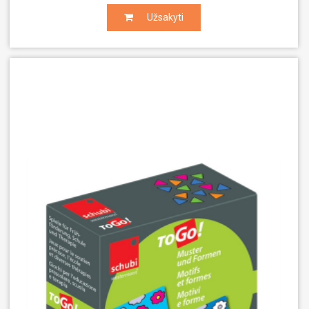
Užsakyti
Užsakyti