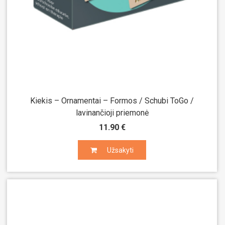
Kiekis – Ornamentai – Formos / Schubi ToGo /
lavinančioji priemonė
11.90 €
Užsakyti
Užsakyti