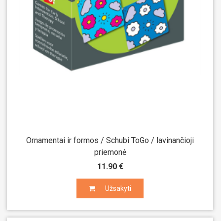
Ornamentai ir formos / Schubi ToGo / lavinančioji
priemonė
11.90 €
Užsakyti
Užsakyti