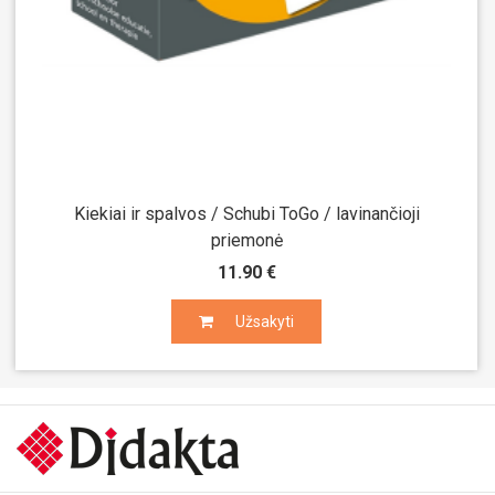
Kiekiai ir spalvos / Schubi ToGo / lavinančioji
priemonė
11.90 €
Užsakyti
Užsakyti