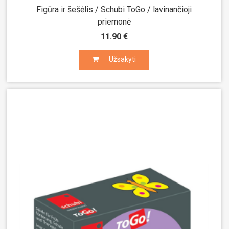
Figūra ir šešėlis / Schubi ToGo / lavinančioji
priemonė
11.90 €
Užsakyti
Užsakyti