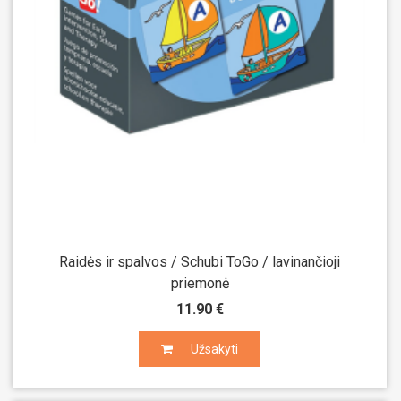
Raidės ir spalvos / Schubi ToGo / lavinančioji
priemonė
11.90 €
Užsakyti
Užsakyti