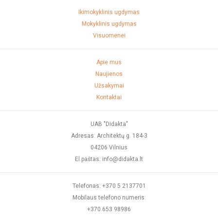
Ikimokyklinis ugdymas
Mokyklinis ugdymas
Visuomenei
Apie mus
Naujienos
Užsakymai
Kontaktai
UAB "Didakta"
Adresas: Architektų g. 184-3
04206 Vilnius
El.paštas: info@didakta.lt
Telefonas: +370 5 2137701
Mobilaus telefono numeris:
+370 653 98986