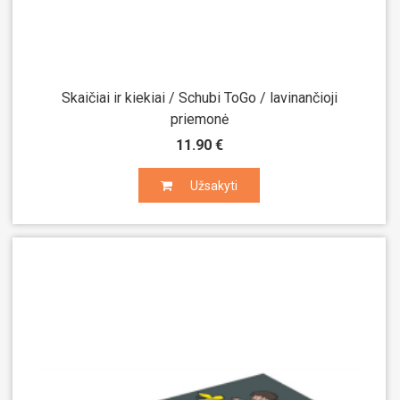
Skaičiai ir kiekiai / Schubi ToGo / lavinančioji
priemonė
11.90 €
Užsakyti
Užsakyti