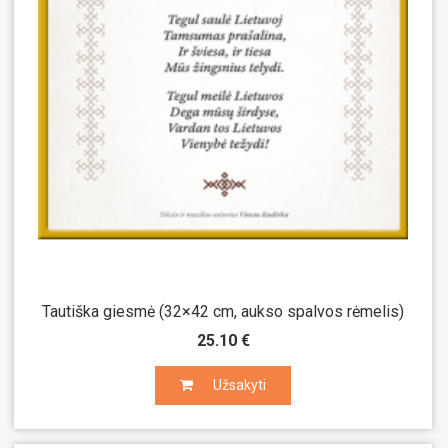
Tautiška giesmė (32×42 cm, aukso spalvos rėmelis)
25.10 €
Užsakyti
Užsakyti