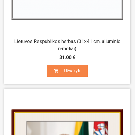
Lietuvos Respublikos herbas (31×41 cm, aliuminio
rėmeliai)
31.00 €
Užsakyti
Užsakyti