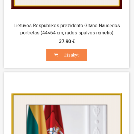
Lietuvos Respublikos prezidento Gitano Nausėdos
portretas (44×64 cm, rudos spalvos rėmelis)
37.90 €
Užsakyti
Užsakyti