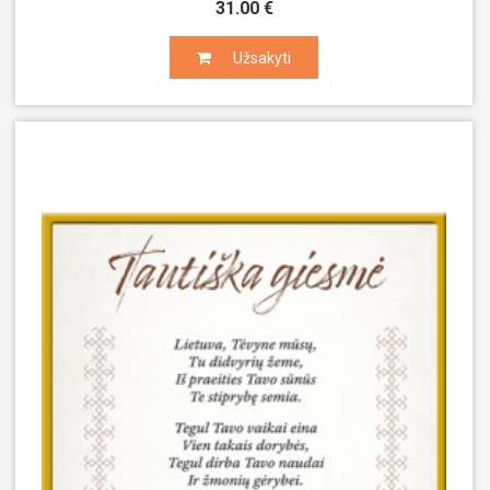
31.00 €
Užsakyti
Užsakyti