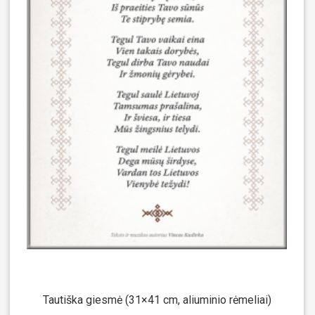
Tautiška giesmė (31×41 cm, aliuminio rėmeliai)