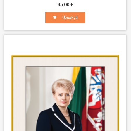
35.00 €
Užsakyti
Užsakyti