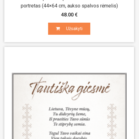
portretas (44×64 cm, aukso spalvos rėmelis)
48.00 €
Užsakyti
Užsakyti