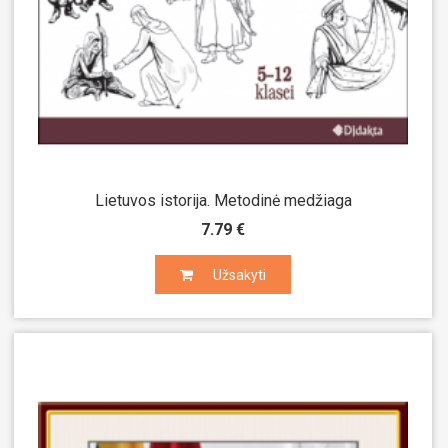
Lietuvos istorija. Metodinė medžiaga
7.79 €
Užsakyti
Užsakyti