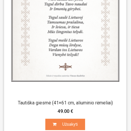
Tautiška giesmė (41×61 cm, aliuminio rėmeliai)
49.00 €
Užsakyti
Užsakyti