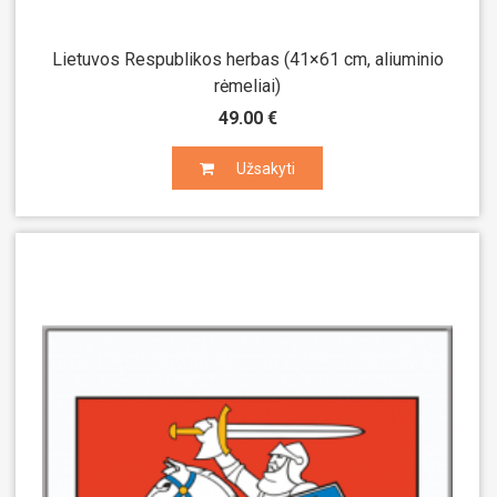
Lietuvos Respublikos herbas (41×61 cm, aliuminio
rėmeliai)
49.00 €
Užsakyti
Užsakyti