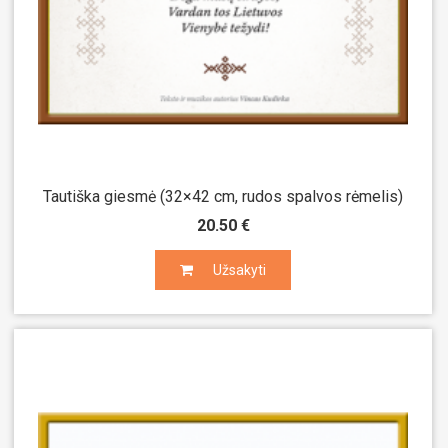
Tautiška giesmė (32×42 cm, rudos spalvos rėmelis)
20.50 €
Užsakyti
Užsakyti