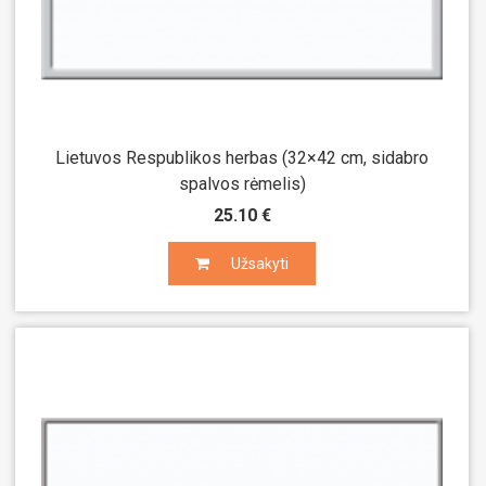
Lietuvos Respublikos herbas (32×42 cm, sidabro
spalvos rėmelis)
25.10 €
Užsakyti
Užsakyti