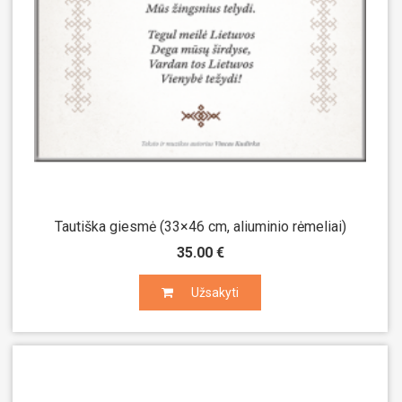
Tautiška giesmė (33×46 cm, aliuminio rėmeliai)
35.00 €
Užsakyti
Užsakyti