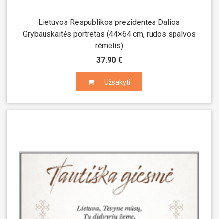
Lietuvos Respublikos prezidentės Dalios
Grybauskaitės portretas (44×64 cm, rudos spalvos
rėmelis)
37.90 €
Užsakyti
Užsakyti