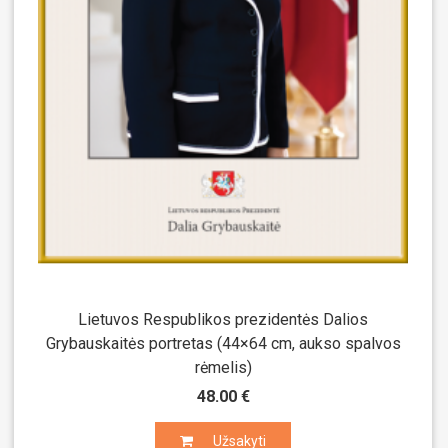
Lietuvos Respublikos prezidentės Dalios
Grybauskaitės portretas (44×64 cm, aukso spalvos
rėmelis)
48.00 €
Užsakyti
Užsakyti