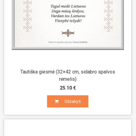
Tautiška giesmė (32×42 cm, sidabro spalvos
rėmelis)
25.10 €
Užsakyti
Užsakyti