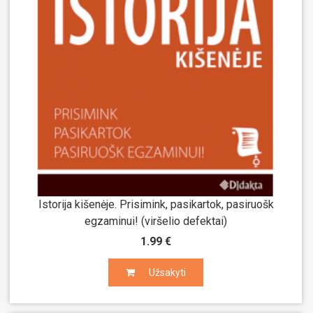
Istorija kišenėje. Prisimink, pasikartok, pasiruošk
egzaminui! (viršelio defektai)
1.99 €
Užsakyti
Užsakyti