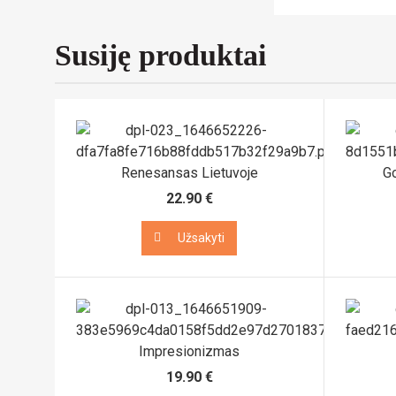
Susiję produktai
Renesansas Lietuvoje
Go
22.90 €
Užsakyti
Užsakyti
Impresionizmas
19.90 €