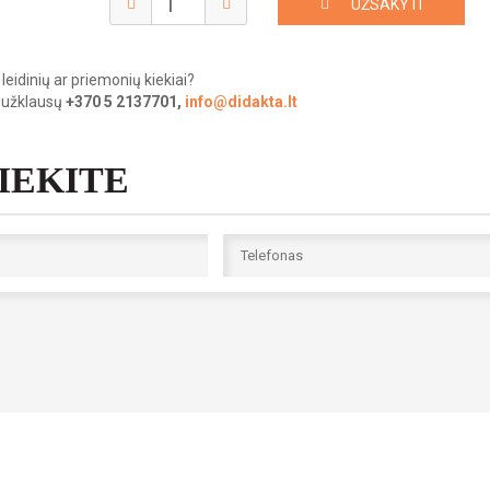
UŽSAKYTI
leidinių ar priemonių kiekiai?
 užklausų
+370 5 2137701,
info@didakta.lt
SIEKITE
robotas