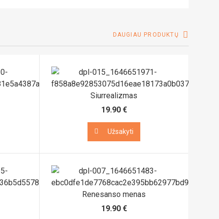
DAUGIAU PRODUKTŲ
Siurrealizmas
19.90 €
Užsakyti
Užsakyti
Renesanso menas
19.90 €