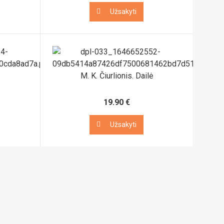
Užsakyti
Užsakyti
M. K. Čiurlionis. Dailė
19.90 €
Užsakyti
Užsakyti