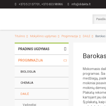
+370 5 2137701, +370 653 98986
info@didakta.lt
Titulinis
Mokyklinis ugdymas
Progimnazija
DAILĖ
Barokas 
PRADINIS UGDYMAS
Barokas
PROGIMNAZIJA
Mokomasis dai
BIOLOGIJA
programas. Šia
medžiagą, paska
CHEMIJA
mokiniai įsisavin
mokinių dėmesį
Plakatą rekome
DAILĖ
kartojant jau iš
Šį plakatą, kaip
Vadovėliai