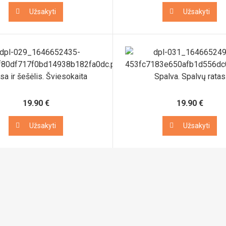
Užsakyti
Užsakyti
Užsakyti
Užsakyti
sa ir šešėlis. Šviesokaita
Spalva. Spalvų ratas
19.90 €
19.90 €
Užsakyti
Užsakyti
Užsakyti
Užsakyti