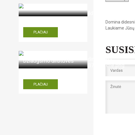
Domina didesni 
Laukiame Jūsų
PLAČIAU
SUSI
Džiaugsmo dirbtuvės
PLAČIAU
Aš ne 