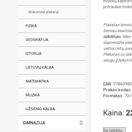
mokslų kabinete
pritraukia moki
Mokomieji plakatai
Plakatas laminuo
FIZIKA
žemiau esančiam
laikikliais
. Mes 
GEOGRAFIJA
išsprendžia plak
vietos į kitą, p
ISTORIJA
Plakatas su laik
saugu jį laikyti
LIETUVIŲ KALBA
MATEMATIKA
EAN:
97860980
Prekės kodas:
MUZIKA
Formatas:
70×1
UŽSIENIO KALBA
Kaina:
2
GIMNAZIJA