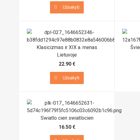
Užsakyti
Užsakyti
Klasicizmas ir XIX a. menas
Švie
Lietuvoje
22.90 €
Užsakyti
Užsakyti
Swiatlo cien swiatlocien
16.50 €