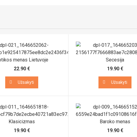
tikos menas Lietuvoje
Secesija
22.90 €
19.90 €
Užsakyti
Užsakyti
Užsakyti
Užsakyti
Klasicizmas
Baroko menas
19.90 €
19.90 €