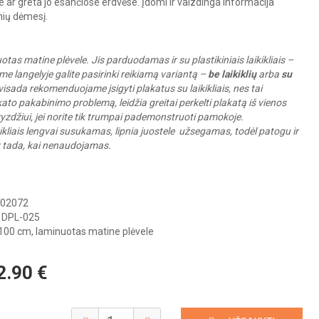
 ar greta jo esančiose erdvėse. Įdomi ir vaizdinga informacija
nių dėmesį.
tas matine plėvele. Jis parduodamas ir su plastikiniais laikikliais –
e langelyje galite pasirinki reikiamą variantą –
be laikiklių
arba
su
visada rekomenduojame įsigyti plakatus su laikikliais, nes tai
ato pakabinimo problemą, leidžia greitai perkelti plakatą iš vienos
avyzdžiui, jei norite tik trumpai pademonstruoti pamokoje.
ikliais lengvai susukamas, lipnia juostele užsegamas, todėl patogu ir
 ir tada, kai nenaudojamas.
02072
DPL-025
00 cm, laminuotas matine plėvele
2.90
€