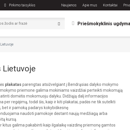
Pirkimo taisyklės
Naujienos
Apie mus
Kontaktai
Priv
Priešmokyklinis ugdym
Lietuvoje
 Lietuvoje
lės
plakatas
parengtas atsižvelgiant į Bendrąsias dalyko mokymo
 mokymo priemone galima mokiniams vaizdžiai perteikti mokomąją
tinti domėtis mokomuoju dalyku. Didžiąją dalį informacijos
a per regėjimą, todėl šis, kaip ir kiti plakatai, padės ne tik sutelkti
, bet ir pamoką padarys kokybiškesnę.
nduojama naudoti pamokoje dėstant naują medžiagą arba
eitą kursą.
 ir kitus galima pakabinti kaip ilgalaikę vaizdinę priemonę gamtos