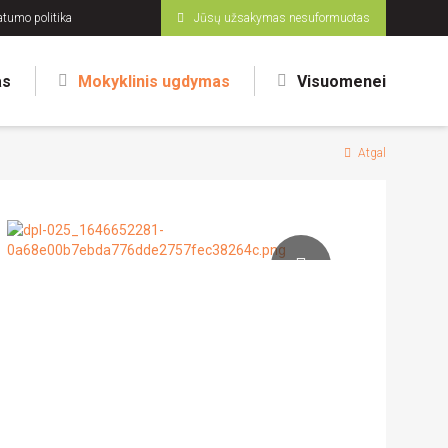
atumo politika
Jūsų užsakymas nesuformuotas
as
Mokyklinis ugdymas
Visuomenei
Atgal