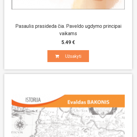
Pasaulis prasideda čia. Paveldo ugdymo principai
vaikams
5.49 €
Užsakyti
Užsakyti