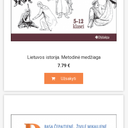
Lietuvos istorija. Metodinė medžiaga
7.79 €
Užsakyti
Užsakyti