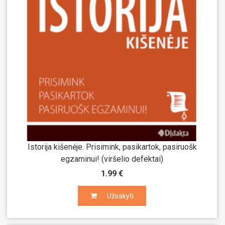
Istorija kišenėje. Prisimink, pasikartok, pasiruošk
egzaminui! (viršelio defektai)
1.99 €
Užsakyti
Užsakyti