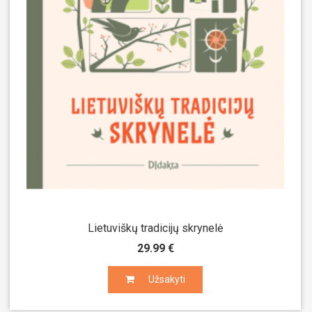
Lietuviškų tradicijų skrynelė
29.99 €
Užsakyti
Užsakyti