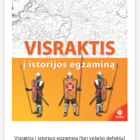
Visraktis į istorijos egzaminą (turi viršelio defektų)