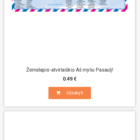
Žemėlapis-atvirlaiškis Aš myliu Pasaulį!
0.49 €
Užsakyti
Užsakyti