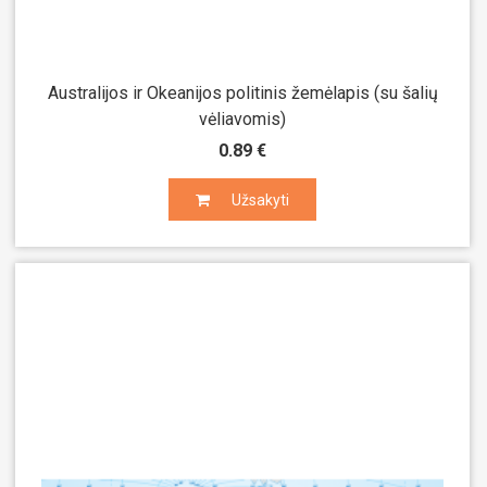
Australijos ir Okeanijos politinis žemėlapis (su šalių
vėliavomis)
0.89 €
Užsakyti
Užsakyti