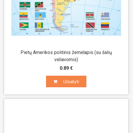
Pietų Amerikos politinis žemėlapis (su šalių
vėliavomis)
0.89 €
Užsakyti
Užsakyti