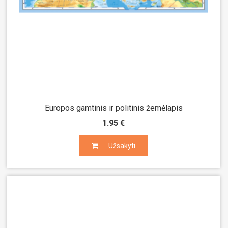
Europos gamtinis ir politinis žemėlapis
1.95 €
Užsakyti
Užsakyti