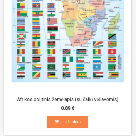
Afrikos politinis žemėlapis (su šalių vėliavomis)
0.89 €
Užsakyti
Užsakyti