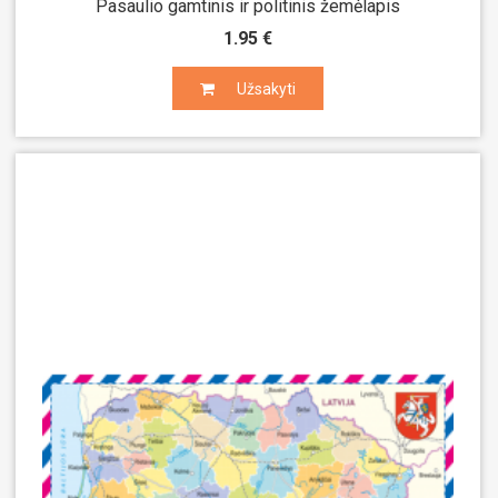
Pasaulio gamtinis ir politinis žemėlapis
1.95 €
Užsakyti
Užsakyti