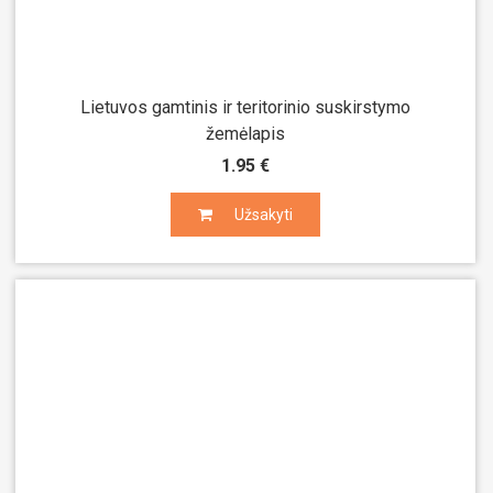
Lietuvos gamtinis ir teritorinio suskirstymo
žemėlapis
1.95 €
Užsakyti
Užsakyti