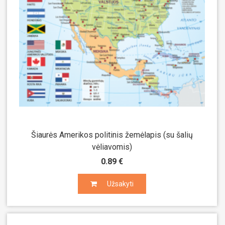
MUZIKA
PILIETINIS UGDYMAS
UŽSIENIO KALBA
Šiaurės Amerikos politinis žemėlapis (su šalių
vėliavomis)
0.89 €
Užsakyti
Užsakyti