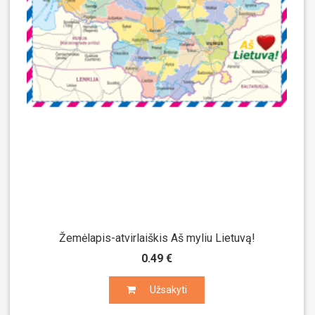
Žemėlapis-atvirlaiškis Aš myliu Lietuvą!
0.49 €
Užsakyti
Užsakyti