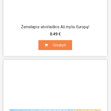
Žemėlapis-atvirlaiškis Aš myliu Europą!
0.49 €
Užsakyti
Užsakyti