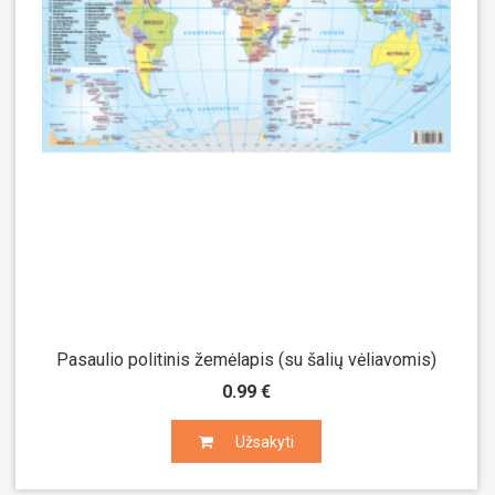
Pasaulio politinis žemėlapis (su šalių vėliavomis)
0.99 €
Užsakyti
Užsakyti