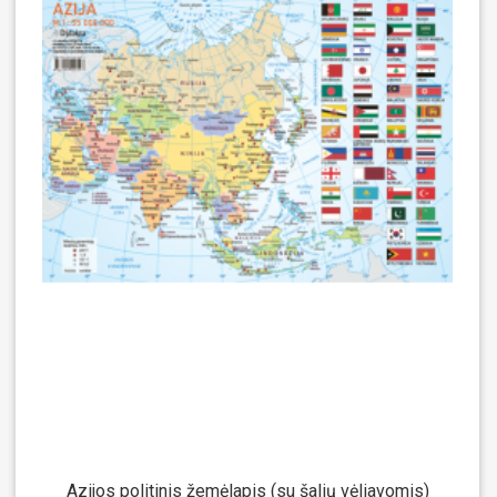
Azijos politinis žemėlapis (su šalių vėliavomis)