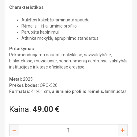
Metodinės priemonės
DAILĖ
Charakteristikos
:
Kabinetų įranga
FIZIKA
GEOGRAFIJA
Mokomieji plakatai
Heraldika ir reprodukcijos
Aukštos kokybės laminuota spauda
ISTORIJA
Kitos priemonės
Rėmelis – iš aliuminio profilio
LIETUVIŲ KALBA
Dalijamoji medžiaga
Paruošta kabinimui
MATEMATIKA
Atitinka mokyklų aprūpinimo standartus
MUZIKA
UŽSIENIO KALBA
Heraldika ir reprodukcijos
Pritaikymas
:
Rekomenduojama naudoti mokyklose, savivaldybėse,
Gimnazija
Portretai
bibliotekose, muziejuose, bendruomenių centruose, valstybės
BIOLOGIJA
institucijose ir kitose oficialiose erdvėse.
CHEMIJA
Filmai
DAILĖ
Metai:
2025
FIZIKA
Prekės kodas:
OPO-520
Atmintinės
GEOGRAFIJA
Formatas:
41×61 cm,
aliuminio profilio rėmelis
, laminuotas
ISTORIJA
LIETUVIŲ KALBA
LIETUVIŲ KALBA
MATEMATIKA
Kaina:
49.00
€
MUZIKA
Kelionių literatūra
PILIETINIS UGDYMAS
MATEMATIKA
UŽSIENIO KALBA
Pažintinė literatūra
MUZIKA