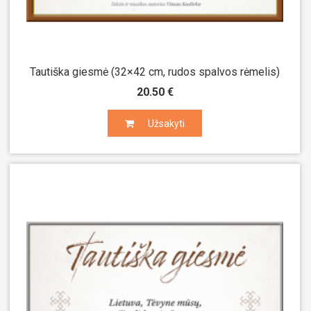
Tautiška giesmė (32×42 cm, rudos spalvos rėmelis)
20.50 €
Užsakyti
Užsakyti