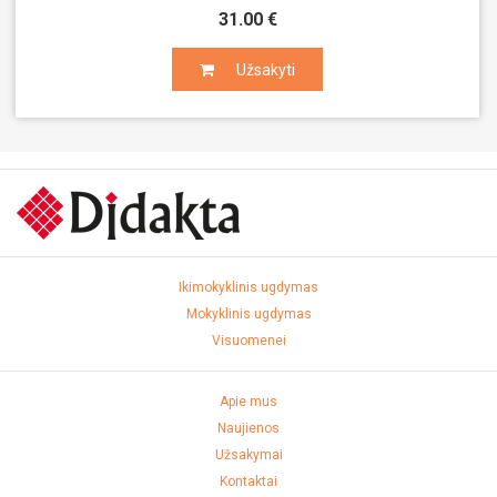
31.00 €
Užsakyti
Užsakyti
Ikimokyklinis ugdymas
Mokyklinis ugdymas
Visuomenei
Apie mus
Naujienos
Užsakymai
Kontaktai