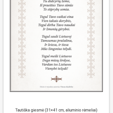
Tautiška giesmė (31×41 cm, aliuminio rėmeliai)