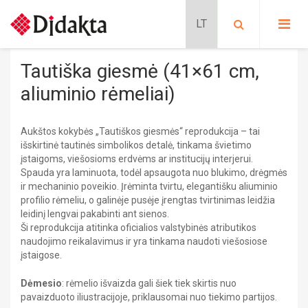
PASIRINKITE KATEGORIJĄ:
PRADINIS UGDYMAS
Tautiška giesmė (41×61 cm,
Lavinančios kortelės
PROGIMNAZIJA
aliuminio rėmeliai)
Situacijų kortelės
Kalbų mokymas
Pradinis ugdymas
BIOLOGIJA
Schubi ToGo kortelės
Aukštos kokybės „Tautiškos giesmės“ reprodukcija – tai
PRATYBŲ SĄSIUVINIAI
išskirtinė tautinės simbolikos detalė, tinkama švietimo
METODINĖS PRIEMONĖS
CHEMIJA
Lavinančios priemonės
įstaigoms, viešosioms erdvėms ar institucijų interjerui.
MOKOMIEJI PLAKATAI
DALIJAMOJI MEDŽIAGA
Spauda yra laminuota, todėl apsaugota nuo blukimo, drėgmės
Nikitino sistema
KLASĖS REIKMENYS
DAILĖ
ir mechaninio poveikio. Įrėminta tvirtu, elegantišku aliuminio
Didaktiniai žaidimai
PAPILDOMOS PRIEMONĖS
profilio rėmeliu, o galinėje pusėje įrengtas tvirtinimas leidžia
Stalo žaidimai
SIENINIAI ŽEMĖLAPIAI
Dėlionės
leidinį lengvai pakabinti ant sienos.​
FIZIKA
GAUBLIAI
Ši reprodukcija atitinka oficialios valstybinės atributikos
FILMAI
naudojimo reikalavimus ir yra tinkama naudoti viešosiose
Edukaciniai leidiniai
ATMINTINĖS
GEOGRAFIJA
įstaigose.
Pratybų sąsiuviniai
Mokomieji plakatai
Progimnazija
ISTORIJA
Dėmesio
: rėmelio išvaizda gali šiek tiek skirtis nuo
Dalijamoji medžiaga
BIOLOGIJA
pavaizduoto iliustracijoje, priklausomai nuo tiekimo partijos.
Sieniniai žemėlapiai
CHEMIJA