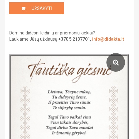
Saviugda ir psichologija
UŽSIENIO KALBA
UŽSAKYTI
Grožinė literatūra
GIMNAZIJA
Domina didesni leidinių ar priemonių kiekiai?
Žemėlapiai ir atlasai
Laukiame Jūsų užklausų
+370 5 2137701,
info@didakta.lt
Gaubliai
Heraldika ir reprodukcijos
Stalo žaidimai