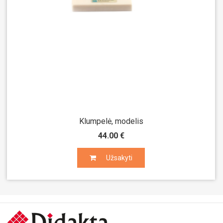
Klumpelė, modelis
44.00 €
Užsakyti
Užsakyti