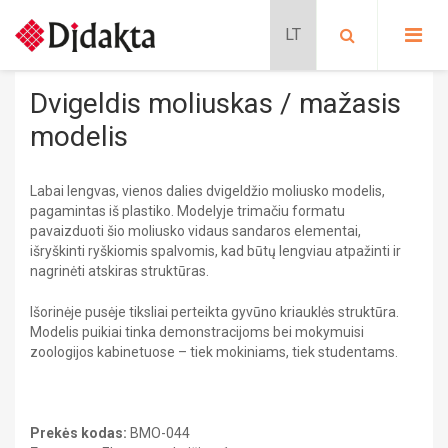
PASIRINKITE KATEGORIJĄ:
PRADINIS UGDYMAS
Dvigeldis moliuskas / mažasis
Lavinančios kortelės
PROGIMNAZIJA
modelis
Situacijų kortelės
Kalbų mokymas
Pradinis ugdymas
BIOLOGIJA
Schubi ToGo kortelės
Labai lengvas, vienos dalies dvigeldžio moliusko modelis,
PRATYBŲ SĄSIUVINIAI
pagamintas iš plastiko. Modelyje trimačiu formatu
METODINĖS PRIEMONĖS
Metodinės priemonės
Lavinančios priemonės
pavaizduoti šio moliusko vidaus sandaros elementai,
MOKOMIEJI PLAKATAI
DALIJAMOJI MEDŽIAGA
išryškinti ryškiomis spalvomis, kad būtų lengviau atpažinti ir
Nikitino sistema
KLASĖS REIKMENYS
Mokomieji plakatai
nagrinėti atskiras struktūras.
Didaktiniai žaidimai
PAPILDOMOS PRIEMONĖS
Stalo žaidimai
SIENINIAI ŽEMĖLAPIAI
Dėlionės
Išorinėje pusėje tiksliai perteikta gyvūno kriauklės struktūra.
Dalijamoji medžiaga
GAUBLIAI
Modelis puikiai tinka demonstracijoms bei mokymuisi
FILMAI
zoologijos kabinetuose – tiek mokiniams, tiek studentams.
Edukaciniai leidiniai
ATMINTINĖS
Modeliai
Pratybų sąsiuviniai
Mokomieji plakatai
Progimnazija
Stendai
Dalijamoji medžiaga
BIOLOGIJA
Prekės kodas:
BMO-044
Sieniniai žemėlapiai
CHEMIJA