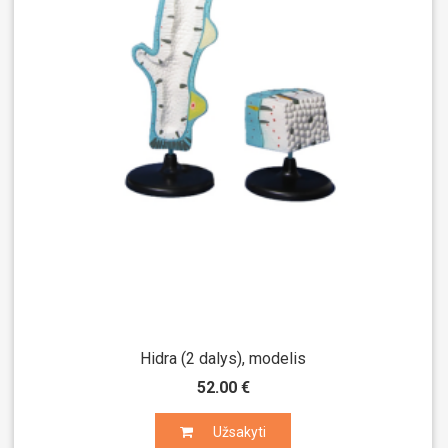
Hidra (2 dalys), modelis
52.00 €
Užsakyti
Užsakyti