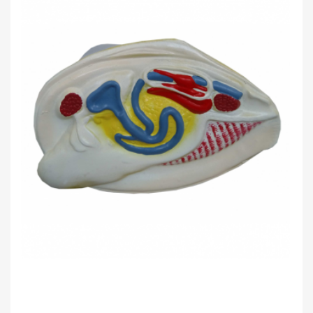
Saviugda ir psichologija
UŽSIENIO KALBA
Grožinė literatūra
GIMNAZIJA
Žemėlapiai ir atlasai
Gaubliai
Heraldika ir reprodukcijos
Stalo žaidimai