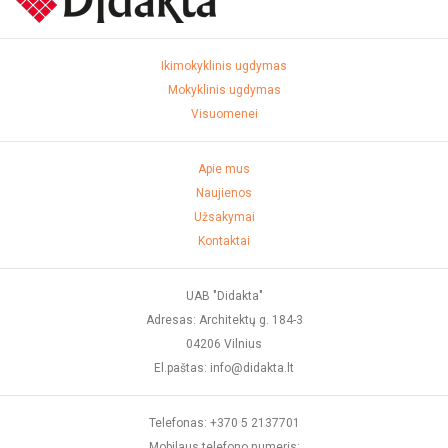
Ikimokyklinis ugdymas
Mokyklinis ugdymas
Visuomenei
Apie mus
Naujienos
Užsakymai
Kontaktai
UAB "Didakta"
Adresas: Architektų g. 184-3
04206 Vilnius
El.paštas: info@didakta.lt
Telefonas: +370 5 2137701
Mobilaus telefono numeris: