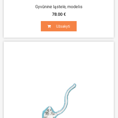
Gyvūninė ląstelė, modelis
78.00 €
Užsakyti
Užsakyti