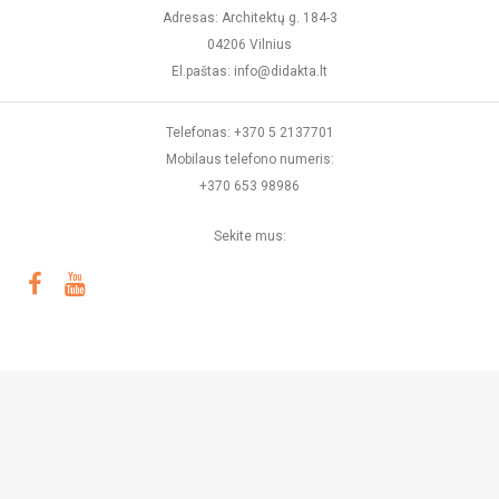
Adresas: Architektų g. 184-3
04206 Vilnius
El.paštas: info@didakta.lt
Telefonas: +370 5 2137701
Mobilaus telefono numeris:
+370 653 98986
Sekite mus:
© 2026 DIDAKTA Visos teisės saugomos
Sprendimas: TEXUS