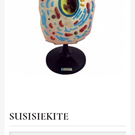
Saviugda ir psichologija
UŽSIENIO KALBA
Grožinė literatūra
GIMNAZIJA
Žemėlapiai ir atlasai
Gaubliai
Heraldika ir reprodukcijos
Stalo žaidimai
SUSISIEKITE