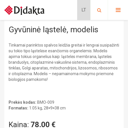
PASIRINKITE KATEGORIJĄ:
PRADINIS UGDYMAS
Gyvūninė ląstelė, modelis
Lavinančios kortelės
PROGIMNAZIJA
Situacijų kortelės
Tinkamai parinktos spalvos leidžia greitai ir lengvai susipažinti
Kalbų mokymas
Pradinis ugdymas
BIOLOGIJA
su tokio tipo ląstelėse esančiomis organelėmis. Modelis
Schubi ToGo kortelės
PRATYBŲ SĄSIUVINIAI
apima tokius organelius kaip: ląstelės membrana, ląstelės
METODINĖS PRIEMONĖS
branduolys, citoplazminė vakuolinė sistema, endoplazminis
Metodinės priemonės
Lavinančios priemonės
MOKOMIEJI PLAKATAI
tinklas, Golgi aparatas, mitochondrijos, lizosomos, ribosomos
DALIJAMOJI MEDŽIAGA
Nikitino sistema
ir citoplazma. Modelis – nepamainoma mokymo priemonė
KLASĖS REIKMENYS
Mokomieji plakatai
Didaktiniai žaidimai
biologijos pamokoms!
PAPILDOMOS PRIEMONĖS
Stalo žaidimai
SIENINIAI ŽEMĖLAPIAI
Dėlionės
Dalijamoji medžiaga
GAUBLIAI
FILMAI
Edukaciniai leidiniai
ATMINTINĖS
Prekės kodas:
BMO-009
Modeliai
Formatas:
1.05 kg, 28×9×38 cm
Pratybų sąsiuviniai
Mokomieji plakatai
Progimnazija
Stendai
Dalijamoji medžiaga
Kaina:
BIOLOGIJA
78.00
€
Sieniniai žemėlapiai
CHEMIJA