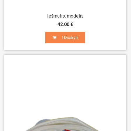
Iešmutis, modelis
42.00 €
Užsakyti
Užsakyti