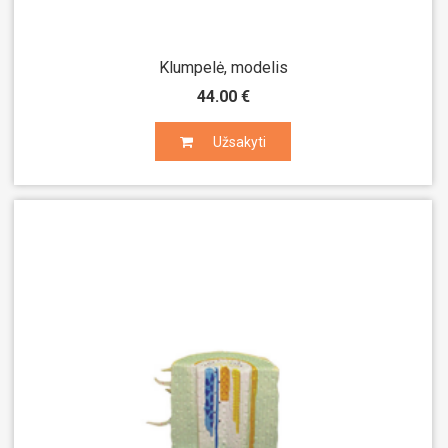
Klumpelė, modelis
44.00 €
Užsakyti
Užsakyti