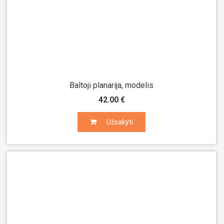
Baltoji planarija, modelis
42.00 €
Užsakyti
Užsakyti