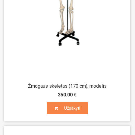
Žmogaus skeletas (170 cm), modelis
350.00 €
Užsakyti
Užsakyti