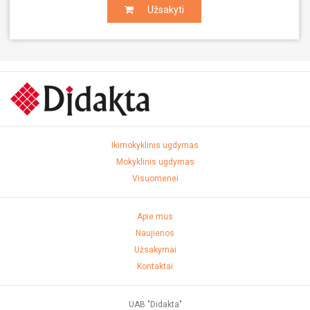
Užsakyti
Užsakyti
Ikimokyklinis ugdymas
Mokyklinis ugdymas
Visuomenei
Apie mus
Naujienos
Užsakymai
Kontaktai
UAB "Didakta"