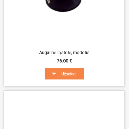
Augalinė ląstelė, modelis
76.00 €
Užsakyti
Užsakyti