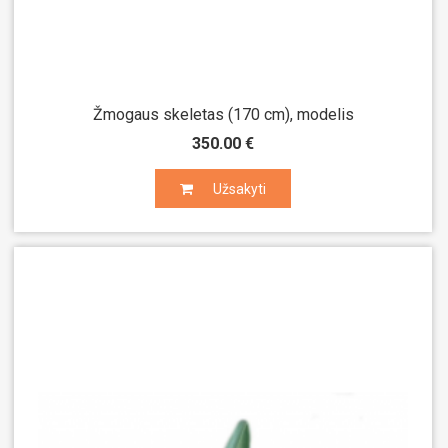
Žmogaus skeletas (170 cm), modelis
350.00 €
Užsakyti
Užsakyti