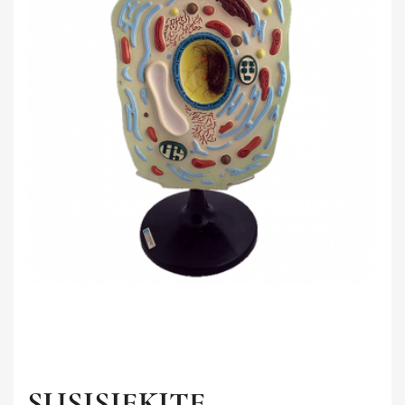
Saviugda ir psichologija
UŽSIENIO KALBA
Grožinė literatūra
GIMNAZIJA
Žemėlapiai ir atlasai
Gaubliai
Heraldika ir reprodukcijos
Stalo žaidimai
SUSISIEKITE