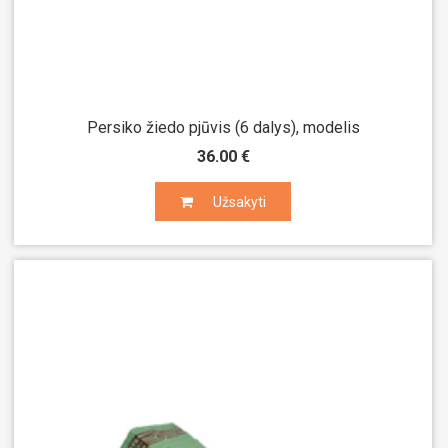
Persiko žiedo pjūvis (6 dalys), modelis
36.00 €
Užsakyti
Užsakyti