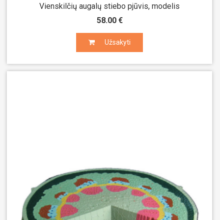
Vienskilčių augalų stiebo pjūvis, modelis
58.00 €
Užsakyti
Užsakyti