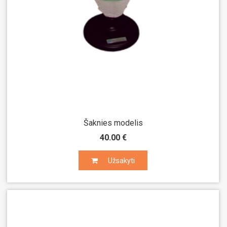
Šaknies modelis
40.00 €
Užsakyti
Užsakyti