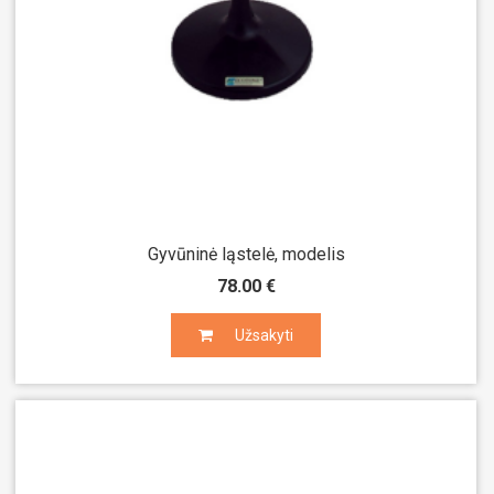
Gyvūninė ląstelė, modelis
78.00 €
Užsakyti
Užsakyti