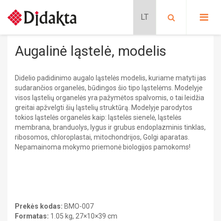
PASIRINKITE KATEGORIJĄ:
PRADINIS UGDYMAS
Augalinė ląstelė, modelis
Lavinančios kortelės
PROGIMNAZIJA
Situacijų kortelės
Didelio padidinimo augalo ląstelės modelis, kuriame matyti jas
Kalbų mokymas
Pradinis ugdymas
BIOLOGIJA
sudarančios organelės, būdingos šio tipo ląstelėms. Modelyje
Schubi ToGo kortelės
PRATYBŲ SĄSIUVINIAI
visos ląstelių organelės yra pažymėtos spalvomis, o tai leidžia
METODINĖS PRIEMONĖS
greitai apžvelgti šių ląstelių struktūrą. Modelyje parodytos
Metodinės priemonės
Lavinančios priemonės
MOKOMIEJI PLAKATAI
tokios ląstelės organelės kaip: ląstelės sienelė, ląstelės
DALIJAMOJI MEDŽIAGA
Nikitino sistema
membrana, branduolys, lygus ir grubus endoplazminis tinklas,
KLASĖS REIKMENYS
Mokomieji plakatai
Didaktiniai žaidimai
ribosomos, chloroplastai, mitochondrijos, Golgi aparatas.
PAPILDOMOS PRIEMONĖS
Stalo žaidimai
Nepamainoma mokymo priemonė biologijos pamokoms!
SIENINIAI ŽEMĖLAPIAI
Dėlionės
Dalijamoji medžiaga
GAUBLIAI
FILMAI
Edukaciniai leidiniai
ATMINTINĖS
Modeliai
Pratybų sąsiuviniai
Mokomieji plakatai
Progimnazija
Stendai
Dalijamoji medžiaga
Prekės kodas:
BMO-007
BIOLOGIJA
Sieniniai žemėlapiai
Formatas:
1.05 kg, 27×10×39 cm
CHEMIJA