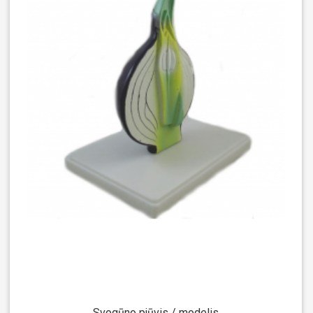
Svogūno pjūvis / modelis