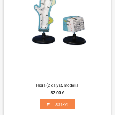
Hidra (2 dalys), modelis
52.00 €
Užsakyti
Užsakyti