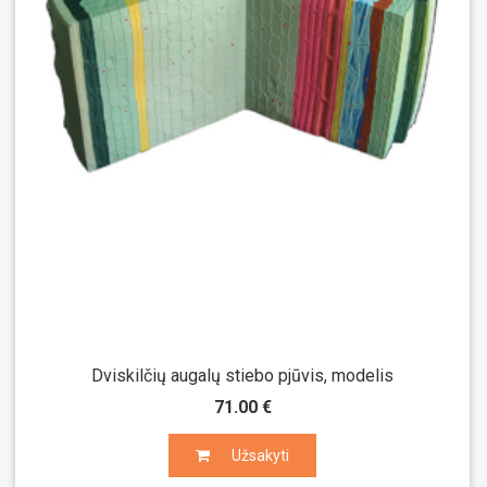
Dviskilčių augalų stiebo pjūvis, modelis
71.00 €
Užsakyti
Užsakyti