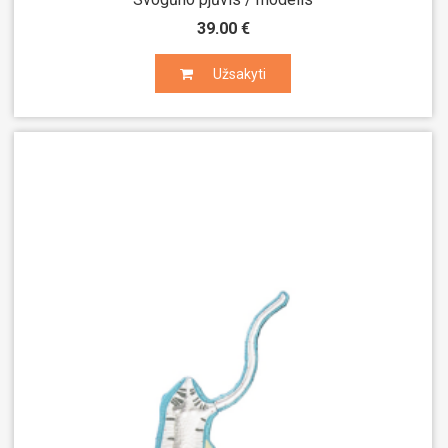
39.00 €
Užsakyti
Užsakyti