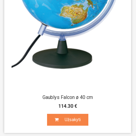
Gaublys Falcon ø 40 cm
114.30 €
Užsakyti
Užsakyti