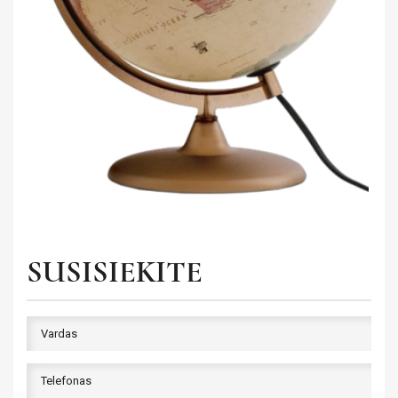
Saviugda ir psichologija
Grožinė literatūra
Žemėlapiai ir atlasai
Gaubliai
Heraldika ir reprodukcijos
Stalo žaidimai
SUSISIEKITE