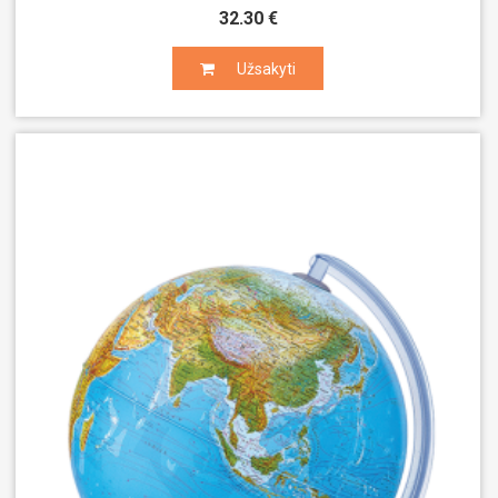
32.30 €
Užsakyti
Užsakyti