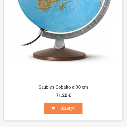
Gaublys Cobalto ø 30 cm
71.20 €
Užsakyti
Užsakyti