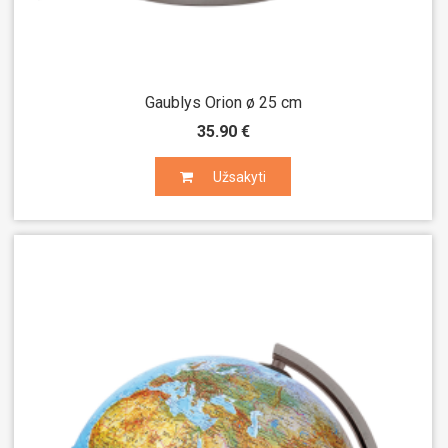
Gaublys Orion ø 25 cm
35.90 €
Užsakyti
Užsakyti