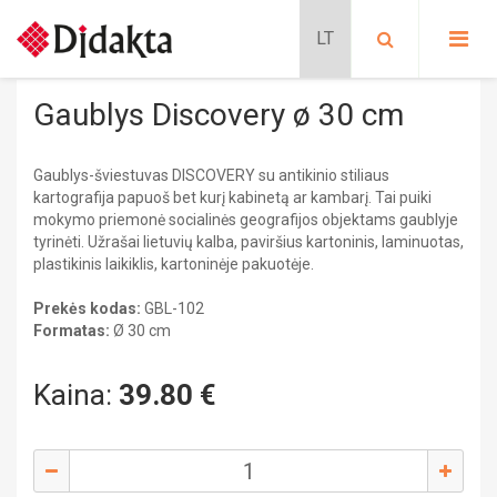
PASIRINKITE KATEGORIJĄ:
PRADINIS UGDYMAS
Gaublys Discovery ø 30 cm
Lavinančios kortelės
PRATYBŲ SĄSIUVINIAI
Situacijų kortelės
Gaublys-šviestuvas DISCOVERY su antikinio stiliaus
Kalbų mokymas
Pradinis ugdymas
METODINĖS PRIEMONĖS
kartografija papuoš bet kurį kabinetą ar kambarį. Tai puiki
Schubi ToGo kortelės
PRATYBŲ SĄSIUVINIAI
mokymo priemonė socialinės geografijos objektams gaublyje
METODINĖS PRIEMONĖS
tyrinėti. Užrašai lietuvių kalba, paviršius kartoninis, laminuotas,
MOKOMIEJI PLAKATAI
Lavinančios priemonės
MOKOMIEJI PLAKATAI
plastikinis laikiklis, kartoninėje pakuotėje.
DALIJAMOJI MEDŽIAGA
Nikitino sistema
KLASĖS REIKMENYS
DALIJAMOJI MEDŽIAGA
Didaktiniai žaidimai
Prekės kodas:
GBL-102
PAPILDOMOS PRIEMONĖS
Stalo žaidimai
Formatas:
Ø 30 cm
SIENINIAI ŽEMĖLAPIAI
Dėlionės
KLASĖS REIKMENYS
GAUBLIAI
FILMAI
Kaina:
39.80
€
Edukaciniai leidiniai
ATMINTINĖS
PAPILDOMOS PRIEMONĖS
Pratybų sąsiuviniai
Mokomieji plakatai
Progimnazija
SIENINIAI ŽEMĖLAPIAI
Dalijamoji medžiaga
BIOLOGIJA
Sieniniai žemėlapiai
CHEMIJA