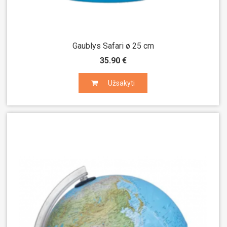
Gaublys Safari ø 25 cm
35.90 €
Užsakyti
Užsakyti