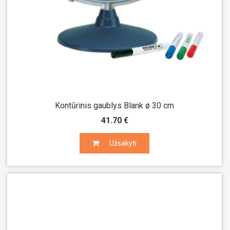
Kontūrinis gaublys Blank ø 30 cm
41.70 €
Užsakyti
Užsakyti