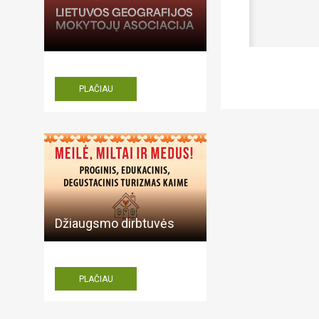
Aš ne 
PLAČIAU
Džiaugsmo dirbtuvės
PLAČIAU