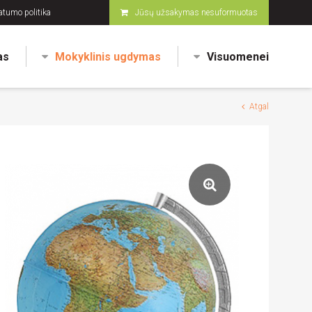
atumo politika
Jūsų užsakymas nesuformuotas
as
Mokyklinis ugdymas
Visuomenei
Atgal