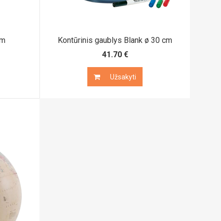
cm
Kontūrinis gaublys Blank ø 30 cm
41.70 €
Užsakyti
Užsakyti