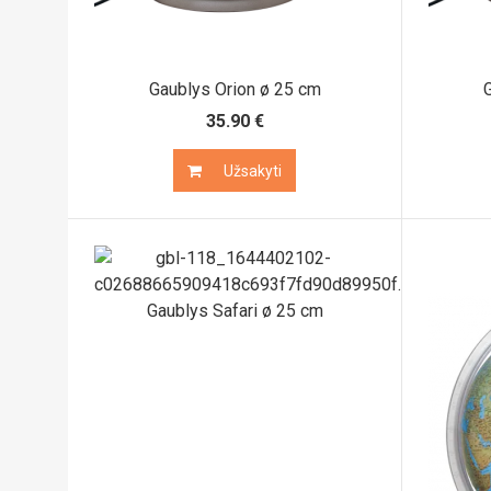
Gaublys Orion ø 25 cm
G
35.90 €
Užsakyti
Užsakyti
Gaublys Safari ø 25 cm