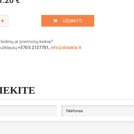
1.20
€
UŽSAKYTI
leidinių ar priemonių kiekiai?
 užklausų
+370 5 2137701,
info@didakta.lt
SIEKITE