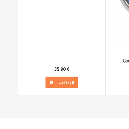
Gau
35.90 €
Užsakyti
Užsakyti