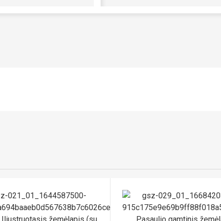
robotas
 Iliustruotasis žemėlapis (su
Pasaulio gamtinis žemėl