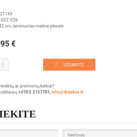
21143
GSZ-026
2 cm, laminuotas matine plėvele
.95
€
UŽSAKYTI
leidinių ar priemonių kiekiai?
 užklausų
+370 5 2137701,
info@didakta.lt
SIEKITE