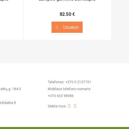
82.50 €
Užsakyti
Užsakyti
Telefonas: +370 5 2137701
tektų g. 184-3
Mobilaus telefono numeris:
+370 653 98986
@didakta.lt
Sekite mus: