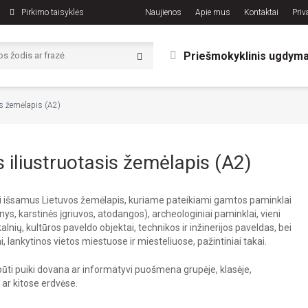
Pirkimo taisyklės
Naujienos
Apie mus
Kontaktai
Priv
Priešmokyklinis ugdym
is žemėlapis (A2)
 iliustruotasis žemėlapis (A2)
 išsamus Lietuvos žemėlapis, kuriame pateikiami gamtos paminklai
ys, karstinės įgriuvos, atodangos), archeologiniai paminklai, vieni
kalnių, kultūros paveldo objektai, technikos ir inžinerijos paveldas, bei
iai, lankytinos vietos miestuose ir miesteliuose, pažintiniai takai.
būti puiki dovana ar informatyvi puošmena grupėje, klasėje,
ar kitose erdvėse.