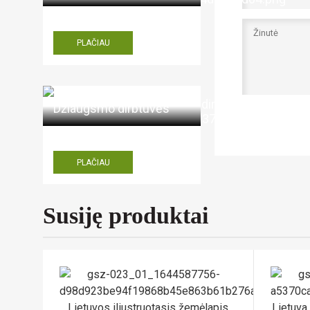
PLAČIAU
Džiaugsmo dirbtuvės
Aš ne 
PLAČIAU
Susiję produktai
Lietuvos iliustruotasis žemėlapis
Lietuva.