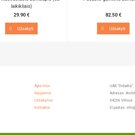
laikikliais)
29.90 €
82.50 €
Užsakyti
Užsakyti
Užsakyti
Užsakyti
Apie mus
UAB "Didakta"
Naujienos
Adresas: Archi
Užsakymai
04206 Vilnius
Kontaktai
El.paštas: info