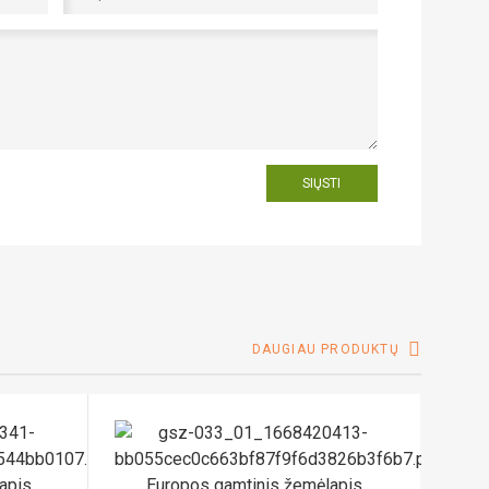
SIŲSTI
DAUGIAU PRODUKTŲ
apis
Europos gamtinis žemėlapis