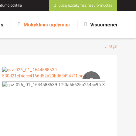
atumo politika
Jūsų užsakymas nesuformuotas
as
Mokyklinis ugdymas
Visuomenei
Atgal