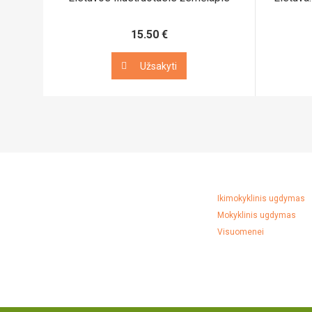
15.50 €
Užsakyti
Užsakyti
Ikimokyklinis ugdymas
Mokyklinis ugdymas
Visuomenei