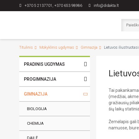
+370 5 2137701, +370 653 98986
info@didakta.lt
Titulinis
Mokyklinis ugdymas
Gimnazija
Lietuvos iliustruotas
PRADINIS UGDYMAS
Lietuvos
PROGIMNAZIJA
Tai pakankamai
GIMNAZIJA
(medžiai, akmen
gražiausių pilia
BIOLOGIJA
šių laikų statin
Žemėlapis gali 
CHEMIJA
namuose, biure 
DAILĖ