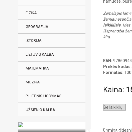
namuose, biure 
FIZIKA
Žemėlapis laminu
žemiau esančiam
laikikliais
. Mes 
GEOGRAFIJA
išsprendžia žemė
kitą.
ISTORIJA
LIETUVIŲ KALBA
EAN:
97860944
Prekės kodas:
MATEMATIKA
Formatas:
100×
MUZIKA
Kaina:
1
PILIETINIS UGDYMAS
UŽSIENIO KALBA
Domina didesni 