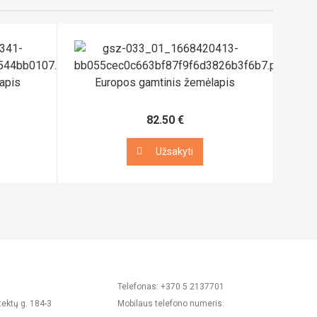
apis
Europos gamtinis žemėlapis
82.50 €
Užsakyti
Užsakyti
Telefonas: +370 5 2137701
tektų g. 184-3
Mobilaus telefono numeris: