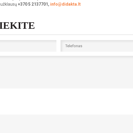
 užklausų
+370 5 2137701,
info@didakta.lt
SIEKITE
robotas