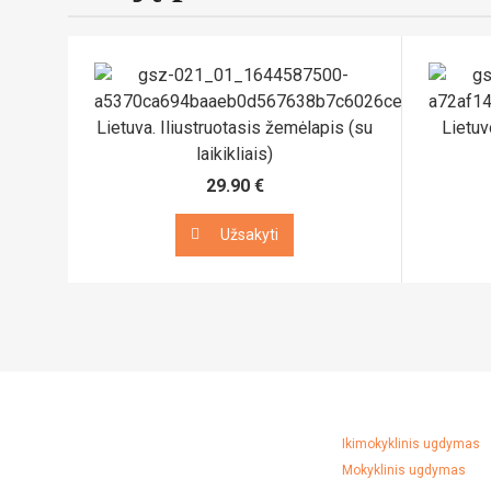
Lietuva. Iliustruotasis žemėlapis (su
Lietuv
laikikliais)
29.90 €
Užsakyti
Užsakyti
Ikimokyklinis ugdymas
Mokyklinis ugdymas