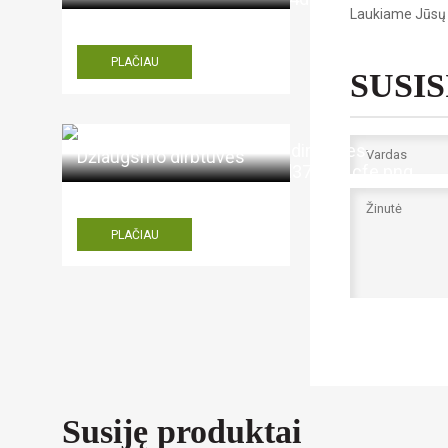
Laukiame Jūsų
PLAČIAU
SUSI
Džiaugsmo dirbtuvės
PLAČIAU
Aš ne 
Susiję produktai