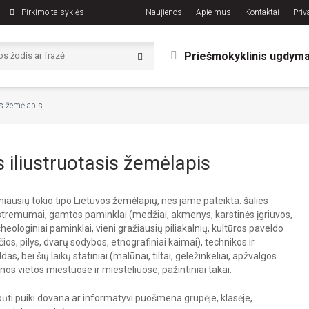
Pirkimo taisyklės
Naujienos
Apie mus
Kontaktai
Priv
Priešmokyklinis ugdym
is žemėlapis
 iliustruotasis žemėlapis
miausių tokio tipo Lietuvos žemėlapių, nes jame pateikta: šalies
stremumai, gamtos paminklai (medžiai, akmenys, karstinės įgriuvos,
eologiniai paminklai, vieni gražiausių piliakalnių, kultūros paveldo
ios, pilys, dvarų sodybos, etnografiniai kaimai), technikos ir
das, bei šių laikų statiniai (malūnai, tiltai, geležinkeliai, apžvalgos
inos vietos miestuose ir miesteliuose, pažintiniai takai.
būti puiki dovana ar informatyvi puošmena grupėje, klasėje,