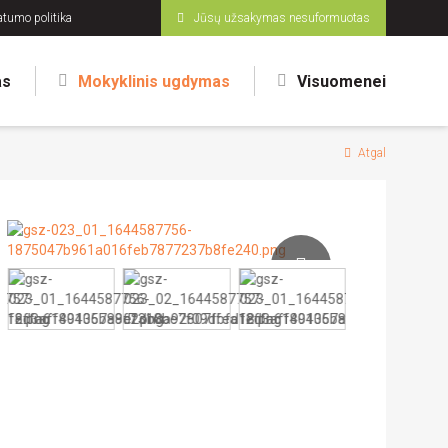
atumo politika
Jūsų užsakymas nesuformuotas
as
Mokyklinis ugdymas
Visuomenei
Atgal