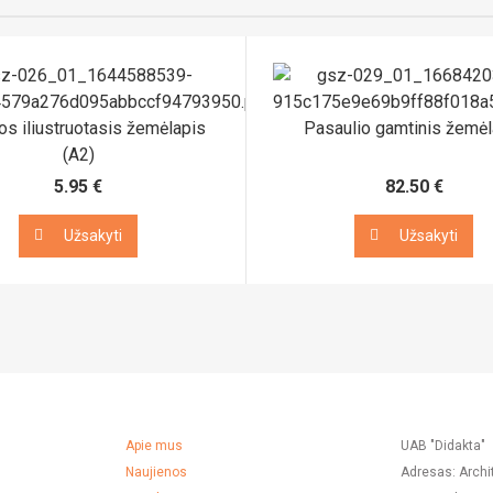
os iliustruotasis žemėlapis
Pasaulio gamtinis žemėl
(A2)
5.95 €
82.50 €
Užsakyti
Užsakyti
Užsakyti
Užsakyti
Apie mus
UAB "Didakta"
Naujienos
Adresas: Archi