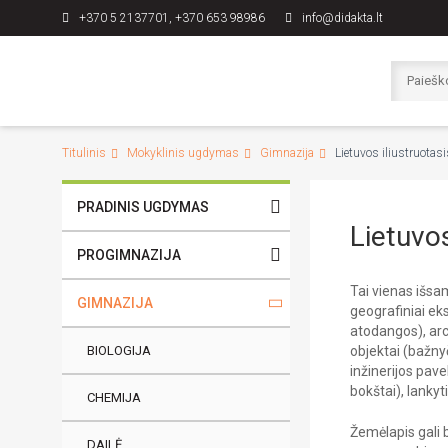
+370 5 2137701, +370 653 98986
info@didakta.lt
Titulinis
Mokyklinis ugdymas
Gimnazija
Lietuvos iliustruotas
PRADINIS UGDYMAS
Lietuvos
PROGIMNAZIJA
Tai vienas išsa
GIMNAZIJA
geografiniai ek
atodangos), arch
BIOLOGIJA
objektai (bažnyč
inžinerijos pavel
bokštai), lankyt
CHEMIJA
Žemėlapis gali 
DAILĖ