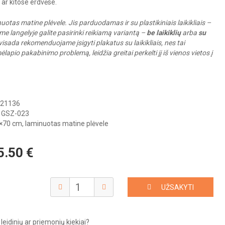
ar kitose erdvėse.
otas matine plėvele. Jis parduodamas ir su plastikiniais laikikliais –
e langelyje galite pasirinki reikiamą variantą –
be laikiklių
arba
su
visada rekomenduojame įsigyti plakatus su laikikliais, nes tai
lapio pakabinimo problemą, leidžia greitai perkelti jį iš vienos vietos į
21136
GSZ-023
70 cm, laminuotas matine plėvele
5.50
€
UŽSAKYTI
leidinių ar priemonių kiekiai?