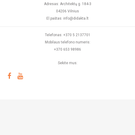
Adresas: Architektų g. 184-3
04206 Vilnius
El.paštas: info@didakta.lt
Telefonas: +370 5 2137701
Mobilaus telefono numeris:
+370 653 98986
Sekite mus:
© 2026 DIDAKTA Visos teisės saugomos
Sprendimas: TEXUS