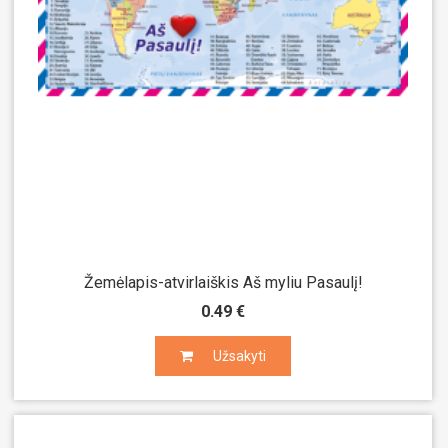
Žemėlapis-atvirlaiškis Aš myliu Pasaulį!
0.49 €
Užsakyti
Užsakyti