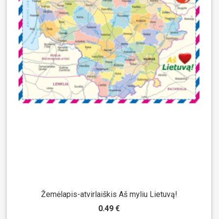
Žemėlapis-atvirlaiškis Aš myliu Lietuvą!
0.49 €