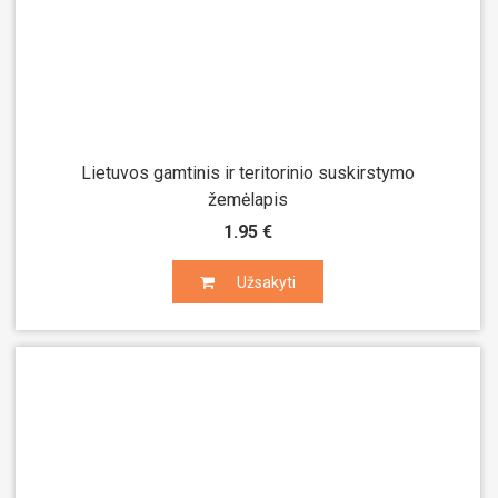
Lietuvos gamtinis ir teritorinio suskirstymo
žemėlapis
1.95 €
Užsakyti
Užsakyti