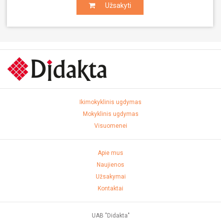
Užsakyti
Užsakyti
Ikimokyklinis ugdymas
Mokyklinis ugdymas
Visuomenei
Apie mus
Naujienos
Užsakymai
Kontaktai
UAB "Didakta"