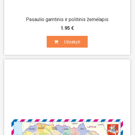
Pasaulio gamtinis ir politinis žemėlapis
1.95 €
Užsakyti
Užsakyti