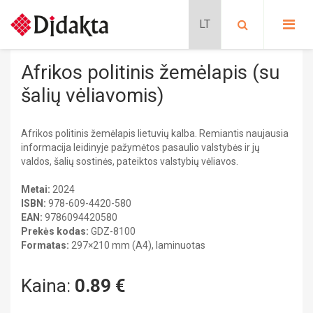
PASIRINKITE KATEGORIJĄ:
KELIONIŲ LITERATŪRA
Afrikos politinis žemėlapis (su
Lavinančios kortelės
PAŽINTINĖ LITERATŪRA
šalių vėliavomis)
Situacijų kortelės
Kalbų mokymas
Pradinis ugdymas
SAVIUGDA IR PSICHOLOGIJA
Schubi ToGo kortelės
Afrikos politinis žemėlapis lietuvių kalba. Remiantis naujausia
PRATYBŲ SĄSIUVINIAI
informacija leidinyje pažymėtos pasaulio valstybės ir jų
METODINĖS PRIEMONĖS
Kelionių literatūra
GROŽINĖ LITERATŪRA
Lavinančios priemonės
valdos, šalių sostinės, pateiktos valstybių vėliavos.
MOKOMIEJI PLAKATAI
DALIJAMOJI MEDŽIAGA
Nikitino sistema
KLASĖS REIKMENYS
Pažintinė literatūra
Metai:
2024
ŽEMĖLAPIAI IR ATLASAI
Didaktiniai žaidimai
PAPILDOMOS PRIEMONĖS
ISBN:
978-609-4420-580
Stalo žaidimai
SIENINIAI ŽEMĖLAPIAI
Dėlionės
EAN:
9786094420580
Saviugda ir psichologija
GAUBLIAI
GAUBLIAI
Prekės kodas:
GDZ-8100
FILMAI
Formatas:
297×210 mm (A4), laminuotas
Edukaciniai leidiniai
ATMINTINĖS
Grožinė literatūra
HERALDIKA IR REPRODUKCIJOS
Pratybų sąsiuviniai
Mokomieji plakatai
Kaina:
0.89
€
Progimnazija
STALO ŽAIDIMAI
Žemėlapiai ir atlasai
Dalijamoji medžiaga
BIOLOGIJA
Sieniniai žemėlapiai
CHEMIJA