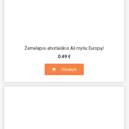
Žemėlapis-atvirlaiškis Aš myliu Europą!
0.49 €
Užsakyti
Užsakyti