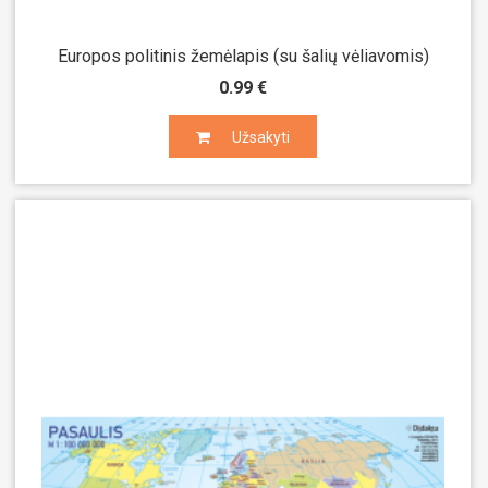
Europos politinis žemėlapis (su šalių vėliavomis)
0.99 €
Užsakyti
Užsakyti