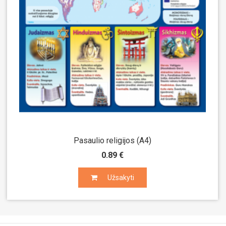
Pasaulio religijos (A4)
0.89 €
Užsakyti
Užsakyti