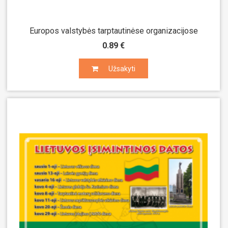
Europos valstybės tarptautinėse organizacijose
0.89 €
Užsakyti
Užsakyti