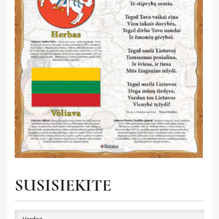
Filmai
Saviugda ir psichologija
Atmintinės
Grožinė literatūra
ISTORIJA
Žemėlapiai ir atlasai
LIETUVIŲ KALBA
Gaubliai
MATEMATIKA
Heraldika ir reprodukcijos
MUZIKA
Stalo žaidimai
UŽSIENIO KALBA
GIMNAZIJA
SUSISIEKITE