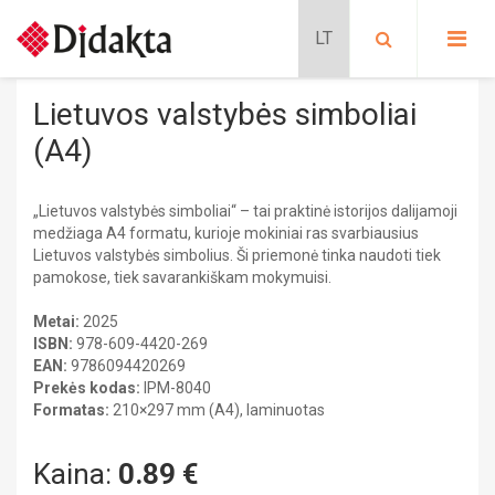
PASIRINKITE KATEGORIJĄ:
PRADINIS UGDYMAS
Lietuvos valstybės simboliai
Lavinančios kortelės
PROGIMNAZIJA
(A4)
Situacijų kortelės
Kalbų mokymas
Pradinis ugdymas
BIOLOGIJA
Schubi ToGo kortelės
„Lietuvos valstybės simboliai“ – tai praktinė istorijos dalijamoji
PRATYBŲ SĄSIUVINIAI
medžiaga A4 formatu, kurioje mokiniai ras svarbiausius
METODINĖS PRIEMONĖS
CHEMIJA
Lavinančios priemonės
Lietuvos valstybės simbolius. Ši priemonė tinka naudoti tiek
MOKOMIEJI PLAKATAI
DALIJAMOJI MEDŽIAGA
pamokose, tiek savarankiškam mokymuisi.
Nikitino sistema
KLASĖS REIKMENYS
DAILĖ
Didaktiniai žaidimai
PAPILDOMOS PRIEMONĖS
Metai:
2025
Stalo žaidimai
SIENINIAI ŽEMĖLAPIAI
Dėlionės
ISBN:
978-609-4420-269
FIZIKA
GAUBLIAI
EAN:
9786094420269
FILMAI
Prekės kodas:
IPM-8040
Edukaciniai leidiniai
ATMINTINĖS
GEOGRAFIJA
Formatas:
210×297 mm (A4), laminuotas
Pratybų sąsiuviniai
Mokomieji plakatai
Progimnazija
Atlasai
Dalijamoji medžiaga
Kaina:
0.89
€
BIOLOGIJA
Sieniniai žemėlapiai
CHEMIJA