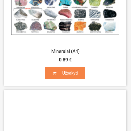
Mineralai (A4)
0.89 €
Užsakyti
Užsakyti