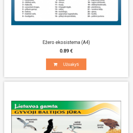
Ežero ekosistema (A4)
0.89 €
Užsakyti
Užsakyti