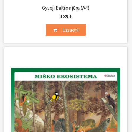
Gyvoji Baltijos jūra (A4)
0.89 €
Užsakyti
Užsakyti