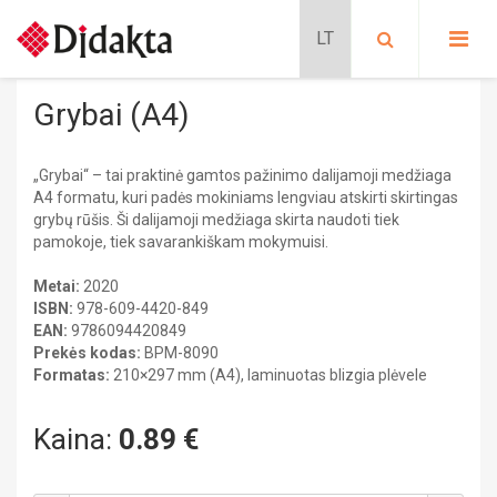
PASIRINKITE KATEGORIJĄ:
PRADINIS UGDYMAS
Grybai (A4)
Lavinančios kortelės
PROGIMNAZIJA
Situacijų kortelės
„Grybai“ – tai praktinė gamtos pažinimo dalijamoji medžiaga
Kalbų mokymas
Pradinis ugdymas
BIOLOGIJA
A4 formatu, kuri padės mokiniams lengviau atskirti skirtingas
Schubi ToGo kortelės
PRATYBŲ SĄSIUVINIAI
grybų rūšis. Ši dalijamoji medžiaga skirta naudoti tiek
METODINĖS PRIEMONĖS
pamokoje, tiek savarankiškam mokymuisi.
Metodinės priemonės
Lavinančios priemonės
MOKOMIEJI PLAKATAI
DALIJAMOJI MEDŽIAGA
Nikitino sistema
Metai:
2020
KLASĖS REIKMENYS
Mokomieji plakatai
Didaktiniai žaidimai
ISBN:
978-609-4420-849
PAPILDOMOS PRIEMONĖS
Stalo žaidimai
EAN:
9786094420849
SIENINIAI ŽEMĖLAPIAI
Dėlionės
Dalijamoji medžiaga
Prekės kodas:
BPM-8090
GAUBLIAI
Formatas:
210×297 mm (A4), laminuotas blizgia plėvele
FILMAI
Edukaciniai leidiniai
ATMINTINĖS
Modeliai
Pratybų sąsiuviniai
Kaina:
0.89
€
Mokomieji plakatai
Progimnazija
Stendai
Dalijamoji medžiaga
BIOLOGIJA
Sieniniai žemėlapiai
CHEMIJA