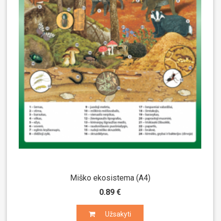
Miško ekosistema (A4)
0.89 €
Užsakyti
Užsakyti