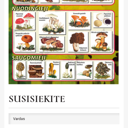
Saviugda ir psichologija
UŽSIENIO KALBA
Grožinė literatūra
GIMNAZIJA
Žemėlapiai ir atlasai
Gaubliai
Heraldika ir reprodukcijos
Stalo žaidimai
SUSISIEKITE