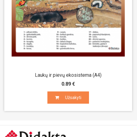
Laukų ir pievų ekosistema (A4)
0.89 €
Užsakyti
Užsakyti