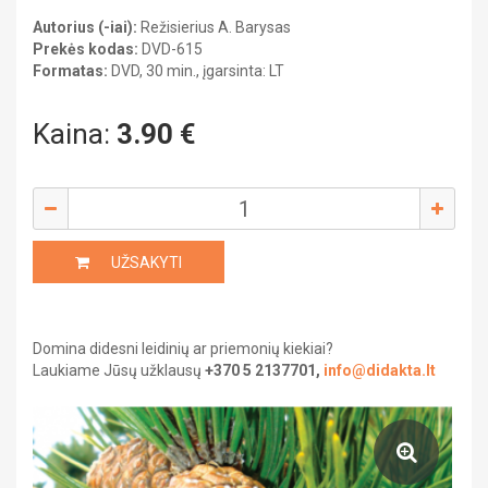
GAUBLIAI
DAILĖ
Autorius (-iai):
Režisierius A. Barysas
Kabinetų įranga
FIZIKA
Prekės kodas:
DVD-615
GEOGRAFIJA
FILMAI
Heraldika ir reprodukcijos
Formatas:
DVD, 30 min., įgarsinta: LT
ISTORIJA
Kitos priemonės
LIETUVIŲ KALBA
ATMINTINĖS
MATEMATIKA
Kaina:
3.90
€
MUZIKA
UŽSIENIO KALBA
PROGIMNAZIJA
Gimnazija
GIMNAZIJA
BIOLOGIJA
CHEMIJA
UŽSAKYTI
DAILĖ
FIZIKA
GEOGRAFIJA
ISTORIJA
Domina didesni leidinių ar priemonių kiekiai?
LIETUVIŲ KALBA
Laukiame Jūsų užklausų
+370 5 2137701,
info@didakta.lt
MATEMATIKA
MUZIKA
Kelionių literatūra
PILIETINIS UGDYMAS
UŽSIENIO KALBA
Pažintinė literatūra