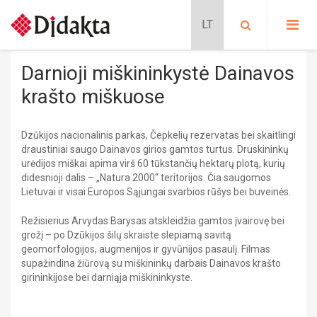
PASIRINKITE KATEGORIJĄ:
PRADINIS UGDYMAS
Darnioji miškininkystė Dainavos
Lavinančios kortelės
PRATYBŲ SĄSIUVINIAI
krašto miškuose
Situacijų kortelės
Kalbų mokymas
Pradinis ugdymas
METODINĖS PRIEMONĖS
Schubi ToGo kortelės
Dzūkijos nacionalinis parkas, Čepkelių rezervatas bei skaitlingi
PRATYBŲ SĄSIUVINIAI
draustiniai saugo Dainavos girios gamtos turtus. Druskininkų
METODINĖS PRIEMONĖS
MOKOMIEJI PLAKATAI
Lavinančios priemonės
urėdijos miškai apima virš 60 tūkstančių hektarų plotą, kurių
MOKOMIEJI PLAKATAI
DALIJAMOJI MEDŽIAGA
didesnioji dalis – „Natura 2000“ teritorijos. Čia saugomos
Nikitino sistema
KLASĖS REIKMENYS
DALIJAMOJI MEDŽIAGA
Lietuvai ir visai Europos Sąjungai svarbios rūšys bei buveinės.
Didaktiniai žaidimai
PAPILDOMOS PRIEMONĖS
Stalo žaidimai
SIENINIAI ŽEMĖLAPIAI
Dėlionės
Režisierius Arvydas Barysas atskleidžia gamtos įvairovę bei
KLASĖS REIKMENYS
GAUBLIAI
grožį – po Dzūkijos šilų skraiste slepiamą savitą
FILMAI
geomorfologijos, augmenijos ir gyvūnijos pasaulį. Filmas
Edukaciniai leidiniai
ATMINTINĖS
PAPILDOMOS PRIEMONĖS
supažindina žiūrovą su miškininkų darbais Dainavos krašto
Pratybų sąsiuviniai
girininkijose bei darniąja miškininkyste.
Mokomieji plakatai
Progimnazija
SIENINIAI ŽEMĖLAPIAI
Dalijamoji medžiaga
BIOLOGIJA
Sieniniai žemėlapiai
CHEMIJA