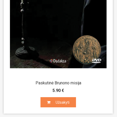
Paskutinė Brunono misija
5.90 €
Užsakyti
Užsakyti