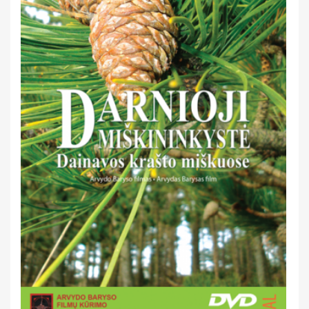
Saviugda ir psichologija
Grožinė literatūra
Žemėlapiai ir atlasai
Gaubliai
Heraldika ir reprodukcijos
Stalo žaidimai