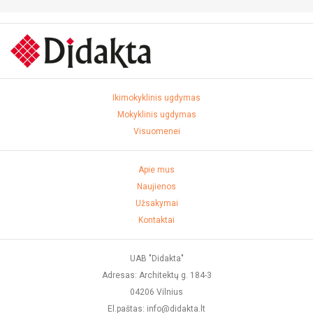
Ikimokyklinis ugdymas
Mokyklinis ugdymas
Visuomenei
Apie mus
Naujienos
Užsakymai
Kontaktai
UAB "Didakta"
Adresas: Architektų g. 184-3
04206 Vilnius
El.paštas: info@didakta.lt