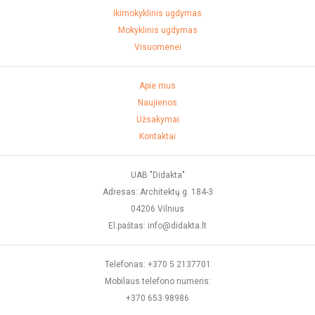
Ikimokyklinis ugdymas
Mokyklinis ugdymas
Visuomenei
Apie mus
Naujienos
Užsakymai
Kontaktai
UAB "Didakta"
Adresas: Architektų g. 184-3
04206 Vilnius
El.paštas: info@didakta.lt
Telefonas: +370 5 2137701
Mobilaus telefono numeris:
+370 653 98986