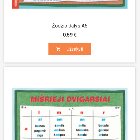
Žodžio dalys A5
0.59 €
Užsakyti
Užsakyti