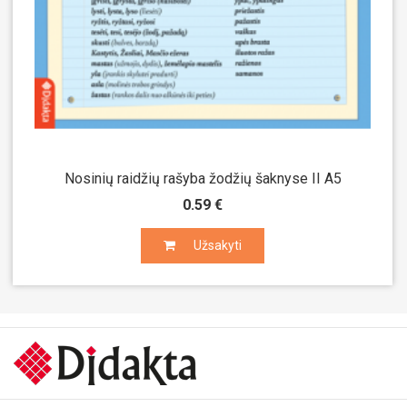
Nosinių raidžių rašyba žodžių šaknyse II A5
0.59 €
Užsakyti
Užsakyti