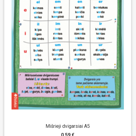
Mišrieji dvigarsiai A5
0.59 €