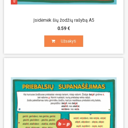
Įsidėmėk šių žodžių rašybą A5
0.59 €
Užsakyti
Užsakyti