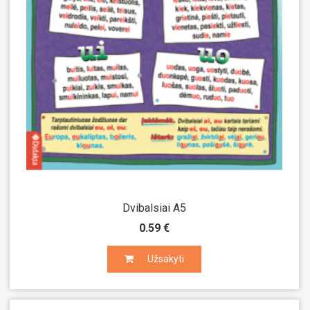
Dvibalsiai A5
0.59 €
Užsakyti
Užsakyti