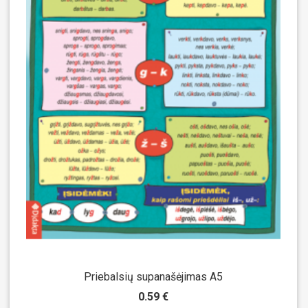
Priebalsių supanašėjimas A5
0.59 €