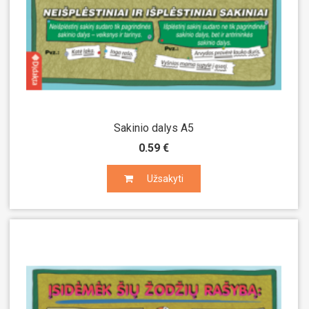
Sakinio dalys A5
0.59 €
Užsakyti
Užsakyti