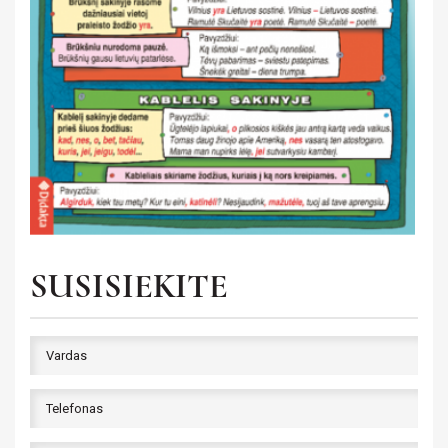
Saviugda ir psichologija
Grožinė literatūra
Žemėlapiai ir atlasai
Gaubliai
Heraldika ir reprodukcijos
Stalo žaidimai
SUSISIEKITE