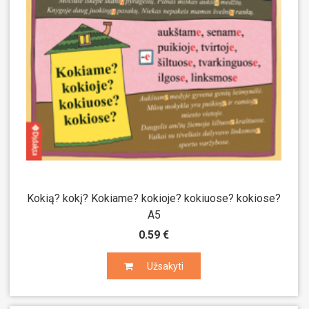
Kokią? kokį? Kokiame? kokioje? kokiuose? kokiose?
A5
0.59 €
Užsakyti
Užsakyti