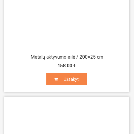
Metalų aktyvumo eilė / 200×25 cm
158.00 €
Užsakyti
Užsakyti