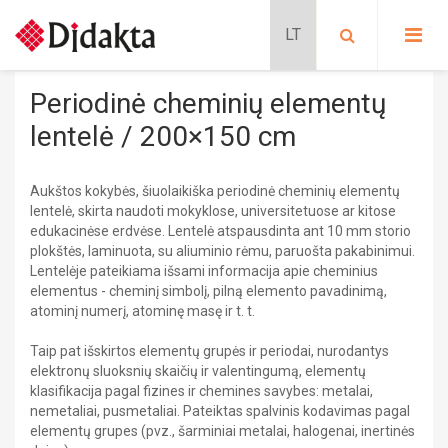
PASIRINKITE KATEGORIJĄ:
PRADINIS UGDYMAS
Periodinė cheminių elementų
Lavinančios kortelės
PROGIMNAZIJA
lentelė / 200×150 cm
Situacijų kortelės
Kalbų mokymas
Pradinis ugdymas
GIMNAZIJA
Schubi ToGo kortelės
Aukštos kokybės, šiuolaikiška periodinė cheminių elementų
PRATYBŲ SĄSIUVINIAI
lentelė, skirta naudoti mokyklose, universitetuose ar kitose
METODINĖS PRIEMONĖS
BIOLOGIJA
Lavinančios priemonės
edukacinėse erdvėse. Lentelė atspausdinta ant 10 mm storio
MOKOMIEJI PLAKATAI
DALIJAMOJI MEDŽIAGA
plokštės, laminuota, su aliuminio rėmu, paruošta pakabinimui.​
Nikitino sistema
KLASĖS REIKMENYS
CHEMIJA
Lentelėje pateikiama išsami informacija apie cheminius
Didaktiniai žaidimai
PAPILDOMOS PRIEMONĖS
elementus - cheminį simbolį, pilną elemento pavadinimą,
Stalo žaidimai
SIENINIAI ŽEMĖLAPIAI
Dėlionės
atominį numerį, atominę masę ir t. t.
Metodinės priemonės
GAUBLIAI
FILMAI
Taip pat išskirtos elementų grupės ir periodai, nurodantys
Edukaciniai leidiniai
ATMINTINĖS
Mokomieji plakatai
elektronų sluoksnių skaičių ir valentingumą, elementų
Pratybų sąsiuviniai
klasifikacija pagal fizines ir chemines savybes: metalai,
Mokomieji plakatai
Progimnazija
Dalijamoji medžiaga
nemetaliai, pusmetaliai. Pateiktas spalvinis kodavimas pagal
Dalijamoji medžiaga
BIOLOGIJA
elementų grupes (pvz., šarminiai metalai, halogenai, inertinės
Sieniniai žemėlapiai
CHEMIJA