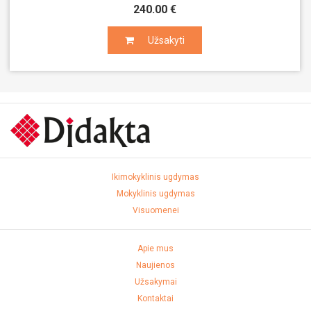
240.00 €
Užsakyti
Užsakyti
Ikimokyklinis ugdymas
Mokyklinis ugdymas
Visuomenei
Apie mus
Naujienos
Užsakymai
Kontaktai