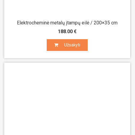
Elektrocheminė metalų įtampų eilė / 200×35 cm
188.00 €
Užsakyti
Užsakyti