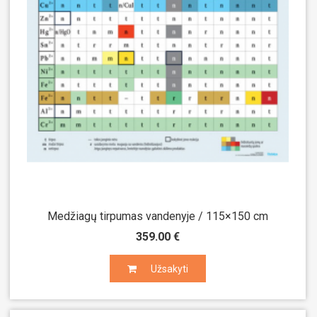
Medžiagų tirpumas vandenyje / 115×150 cm
359.00 €
Užsakyti
Užsakyti