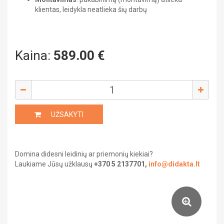
klientas, leidykla neatlieka šių darbų
Saviugda ir psichologija
PILIETINIS UGDYMAS
Grožinė literatūra
UŽSIENIO KALBA
Kaina:
589.00
€
Žemėlapiai ir atlasai
Gaubliai
Heraldika ir reprodukcijos
UŽSAKYTI
Stalo žaidimai
Domina didesni leidinių ar priemonių kiekiai?
Laukiame Jūsų užklausų
+370 5 2137701,
info@didakta.lt