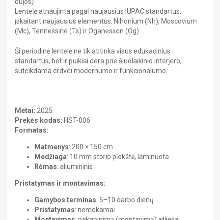
dujos)​
Stendai
DAILĖ
Lentelė atnaujinta pagal naujausius IUPAC standartus,
Kabinetų įranga
FIZIKA
įskaitant naujausius elementus: Nihonium (Nh), Moscovium
GEOGRAFIJA
Portretai
Heraldika ir reprodukcijos
(Mc), Tennessine (Ts) ir Oganesson (Og) .​
ISTORIJA
Kitos priemonės
LIETUVIŲ KALBA
Atmintinės
Ši periodinė lentelė ne tik atitinka visus edukacinius
MATEMATIKA
standartus, bet ir puikiai dera prie šiuolaikinio interjero,
MUZIKA
UŽSIENIO KALBA
suteikdama erdvei modernumo ir funkcionalumo.
DAILĖ
Gimnazija
FIZIKA
BIOLOGIJA
Metai:
2025
CHEMIJA
GEOGRAFIJA
Prekės kodas:
HST-006
DAILĖ
Formatas:
FIZIKA
ISTORIJA
GEOGRAFIJA
Matmenys
: 200 × 150 cm
ISTORIJA
Medžiaga
: 10 mm storio plokštė, laminuota
LIETUVIŲ KALBA
LIETUVIŲ KALBA
Rėmas
: aliumininis
MATEMATIKA
MUZIKA
Kelionių literatūra
Pristatymas ir montavimas:
PILIETINIS UGDYMAS
MATEMATIKA
UŽSIENIO KALBA
Gamybos terminas
: 5–10 darbo dienų
Pažintinė literatūra
Pristatymas
: nemokamai
MUZIKA
Montavimas
: pakabinimą (montavimą) atlieka