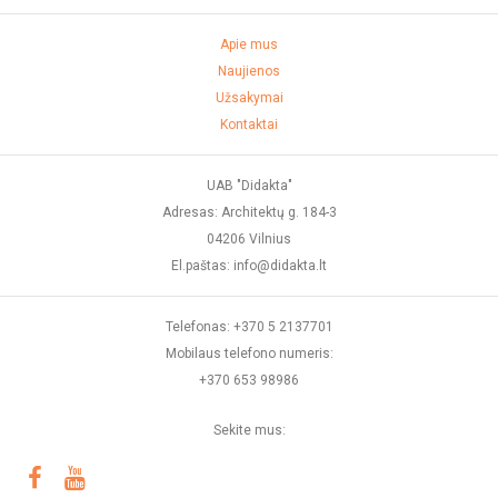
Apie mus
Naujienos
Užsakymai
Kontaktai
UAB "Didakta"
Adresas: Architektų g. 184-3
04206 Vilnius
El.paštas: info@didakta.lt
Telefonas: +370 5 2137701
Mobilaus telefono numeris:
+370 653 98986
Sekite mus: