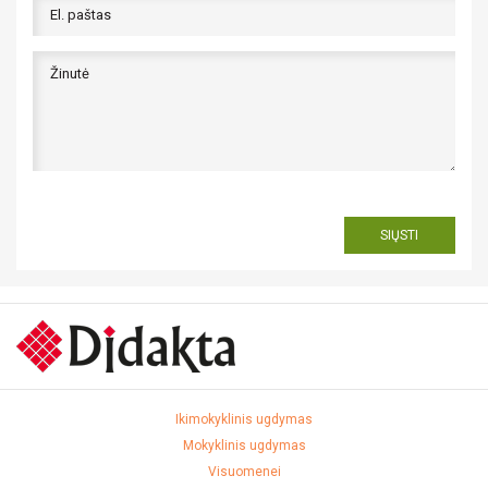
SIŲSTI
Aš ne robotas
Ikimokyklinis ugdymas
Mokyklinis ugdymas
Visuomenei