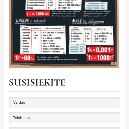
Saviugda ir psichologija
PILIETINIS UGDYMAS
Grožinė literatūra
UŽSIENIO KALBA
Žemėlapiai ir atlasai
Gaubliai
Heraldika ir reprodukcijos
Stalo žaidimai
SUSISIEKITE