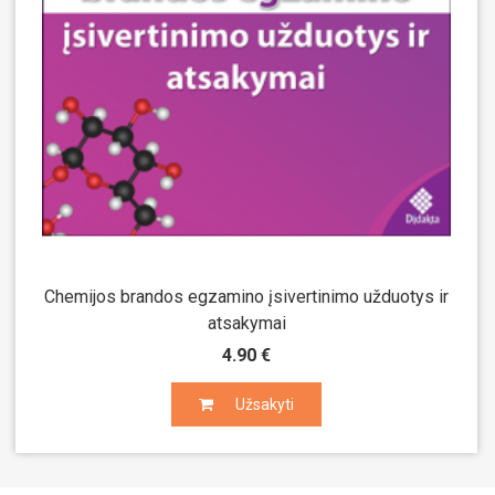
Chemijos brandos egzamino įsivertinimo užduotys ir
atsakymai
4.90 €
Užsakyti
Užsakyti