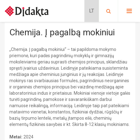
PASIRINKITE KATEGORIJĄ:
PRADINIS UGDYMAS
Chemija. Į pagalbą mokiniui
Lavinančios kortelės
PROGIMNAZIJA
Situacijų kortelės
„Chemija. Į pagalbą mokiniui“ – tai papildoma mokymo
Kalbų mokymas
Pradinis ugdymas
GIMNAZIJA
priemonė, kuri padės pagrindinių mokyklų ir gimnazijų
Schubi ToGo kortelės
PRATYBŲ SĄSIUVINIAI
moksleiviams geriau suprasti chemijos principus, sklandžiau
METODINĖS PRIEMONĖS
spręsti įvairius uždavinius. Leidinyje pateikiama susisteminta
BIOLOGIJA
Lavinančios priemonės
MOKOMIEJI PLAKATAI
medžiaga apie cheminius junginius ir jų reakcijas. Leidinyje
DALIJAMOJI MEDŽIAGA
Nikitino sistema
mokinys ras svarbiausias formules, pagrindinius neorganinės
KLASĖS REIKMENYS
CHEMIJA
Didaktiniai žaidimai
ir organinės chemijos principus bei vaizdinę medžiagą apie
PAPILDOMOS PRIEMONĖS
Stalo žaidimai
laboratorinius indus ir prietaisus. Mokiniai vienoje vietoje galės
SIENINIAI ŽEMĖLAPIAI
Dėlionės
turėti pagrindinę, pamokose ir savarankiškam darbui
Metodinės priemonės
GAUBLIAI
namuose reikalingą, informaciją. Leidinyje taip pat pateikiami
FILMAI
Edukaciniai leidiniai
ATMINTINĖS
matavimo vienetai, konstantos, fizikiniai dydžiai, rūgščių ir
Mokomieji plakatai
bazių tirpumo lentelė, metalų įtampos eilė, cheminių
Pratybų sąsiuviniai
elementų fizikinės savybės ir kt. Skirta 8-12 klasių mokiniams.
Mokomieji plakatai
Progimnazija
Dalijamoji medžiaga
Dalijamoji medžiaga
BIOLOGIJA
Sieniniai žemėlapiai
Metai:
2024
CHEMIJA