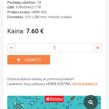
Stendai
Puslapių skaičius:
24
DAILĖ
EAN:
9786094421778
Kabinetų įranga
FIZIKA
Prekės kodas:
HMM-902
GEOGRAFIJA
Portretai
Heraldika ir reprodukcijos
Formatas:
210 x 280 mm, minkšti viršeliai
ISTORIJA
Kitos priemonės
LIETUVIŲ KALBA
Atmintinės
MATEMATIKA
Kaina:
7.60
€
MUZIKA
UŽSIENIO KALBA
DAILĖ
Gimnazija
FIZIKA
BIOLOGIJA
CHEMIJA
GEOGRAFIJA
UŽSAKYTI
DAILĖ
FIZIKA
ISTORIJA
GEOGRAFIJA
ISTORIJA
LIETUVIŲ KALBA
Domina didesni leidinių ar priemonių kiekiai?
LIETUVIŲ KALBA
MATEMATIKA
Laukiame Jūsų užklausų
+370 5 2137701,
info@didakta.lt
MUZIKA
Kelionių literatūra
PILIETINIS UGDYMAS
MATEMATIKA
UŽSIENIO KALBA
Pažintinė literatūra
MUZIKA