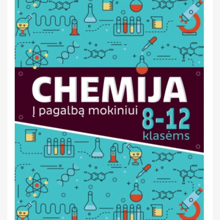
Saviugda ir psichologija
PILIETINIS UGDYMAS
Grožinė literatūra
UŽSIENIO KALBA
Žemėlapiai ir atlasai
Gaubliai
Heraldika ir reprodukcijos
Stalo žaidimai