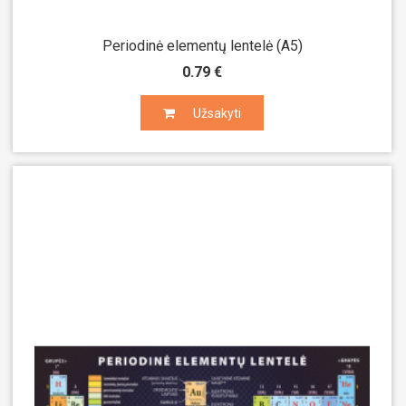
Periodinė elementų lentelė (A5)
0.79 €
Užsakyti
Užsakyti