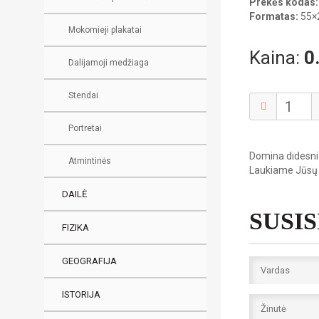
Prekės kodas:
Formatas:
55×
Mokomieji plakatai
Kaina:
0
Dalijamoji medžiaga
Stendai
Portretai
Domina didesni 
Atmintinės
Laukiame Jūsų
DAILĖ
SUSI
FIZIKA
GEOGRAFIJA
ISTORIJA