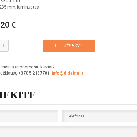
SKG-0110
235 mm, laminuotas
.20
€
UŽSAKYTI
leidinių ar priemonių kiekiai?
 užklausų
+370 5 2137701,
info@didakta.lt
SIEKITE