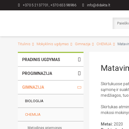
+370 5 2137701, +370 653 98986
info@didakta.lt
Titulinis
Mokyklinis ugdymas
Gimnazija
CHEMIJA
Matavim
PRADINIS UGDYMAS
Matavim
PROGIMNAZIJA
Skirtukuose pat
GIMNAZIJA
sąmonę ir suak
medžiagos, tuo
BIOLOGIJA
Skirtukas atmint
mokosi mokinys
CHEMIJA
Metai:
2020
Metodinės priemonės