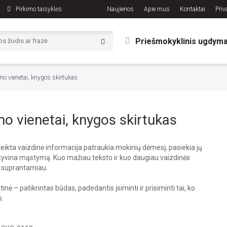
Pirkimo taisyklės
Naujienos
Apie mus
Kontaktai
Priv
Priešmokyklinis ugdym
o vienetai, knygos skirtukas
o vienetai, knygos skirtukas
eikta vaizdinė informacija patraukia mokinių dėmesį, pasiekia jų
tyvina mąstymą. Kuo mažiau teksto ir kuo daugiau vaizdinės
 suprantamiau.
inė – patikrintas būdas, padedantis įsiminti ir prisiminti tai, ko
.