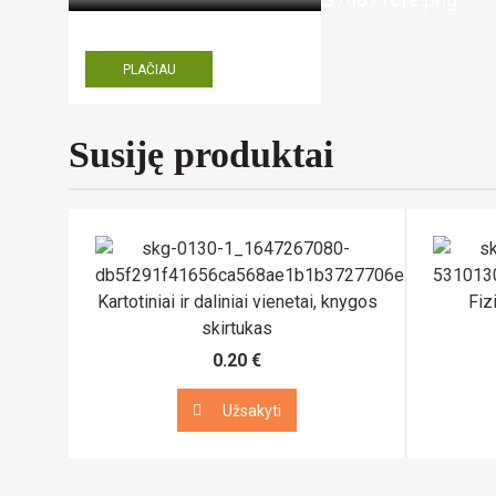
PLAČIAU
Susiję produktai
Kartotiniai ir daliniai vienetai, knygos
Fiz
skirtukas
0.20 €
Užsakyti
Užsakyti