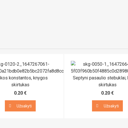
ikos konstantos, knygos
Septyni pasaulio stebuklai,
skirtukas
skirtukas
0.20 €
0.20 €
Užsakyti
Užsakyti
Užsakyti
Užsakyti