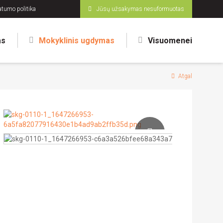
atumo politika
Jūsų užsakymas nesuformuotas
as
Mokyklinis ugdymas
Visuomenei
Atgal