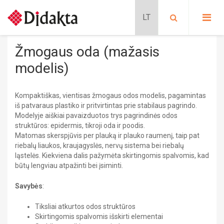
PASIRINKITE KATEGORIJĄ:
PRADINIS UGDYMAS
Žmogaus oda (mažasis
Lavinančios kortelės
PROGIMNAZIJA
modelis)
Situacijų kortelės
Kalbų mokymas
Pradinis ugdymas
GIMNAZIJA
Schubi ToGo kortelės
Kompaktiškas, vientisas žmogaus odos modelis, pagamintas
PRATYBŲ SĄSIUVINIAI
iš patvaraus plastiko ir pritvirtintas prie stabilaus pagrindo.
METODINĖS PRIEMONĖS
BIOLOGIJA
Lavinančios priemonės
Modelyje aiškiai pavaizduotos trys pagrindinės odos
MOKOMIEJI PLAKATAI
DALIJAMOJI MEDŽIAGA
struktūros: epidermis, tikroji oda ir poodis.
Nikitino sistema
KLASĖS REIKMENYS
CHEMIJA
Matomas skerspjūvis per plauką ir plauko raumenį, taip pat
Didaktiniai žaidimai
PAPILDOMOS PRIEMONĖS
riebalų liaukos, kraujagyslės, nervų sistema bei riebalų
Stalo žaidimai
SIENINIAI ŽEMĖLAPIAI
Dėlionės
ląstelės. Kiekviena dalis pažymėta skirtingomis spalvomis, kad
DAILĖ
GAUBLIAI
būtų lengviau atpažinti bei įsiminti.
FILMAI
Edukaciniai leidiniai
ATMINTINĖS
FIZIKA
Savybės
:
Pratybų sąsiuviniai
Mokomieji plakatai
Progimnazija
GEOGRAFIJA
Tiksliai atkurtos odos struktūros
Dalijamoji medžiaga
BIOLOGIJA
Skirtingomis spalvomis išskirti elementai
Sieniniai žemėlapiai
CHEMIJA