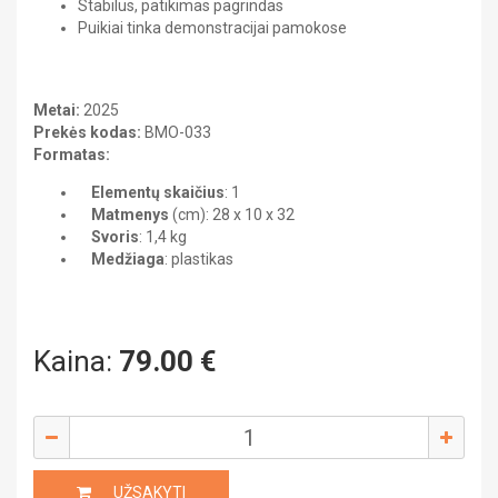
Stabilus, patikimas pagrindas
ISTORIJA
DAILĖ
Puikiai tinka demonstracijai pamokose
Kabinetų įranga
FIZIKA
GEOGRAFIJA
LIETUVIŲ KALBA
Heraldika ir reprodukcijos
ISTORIJA
Kitos priemonės
LIETUVIŲ KALBA
Metai:
2025
MATEMATIKA
MATEMATIKA
Prekės kodas:
BMO-033
MUZIKA
Formatas:
UŽSIENIO KALBA
MUZIKA
Elementų skaičius
: 1
Gimnazija
Matmenys
(cm): 28 x 10 x 32
PILIETINIS UGDYMAS
Svoris
: 1,4 kg
BIOLOGIJA
Medžiaga
CHEMIJA
: plastikas
UŽSIENIO KALBA
DAILĖ
FIZIKA
GEOGRAFIJA
ISTORIJA
Kaina:
79.00
€
LIETUVIŲ KALBA
MATEMATIKA
MUZIKA
Kelionių literatūra
PILIETINIS UGDYMAS
UŽSIENIO KALBA
Pažintinė literatūra
UŽSAKYTI