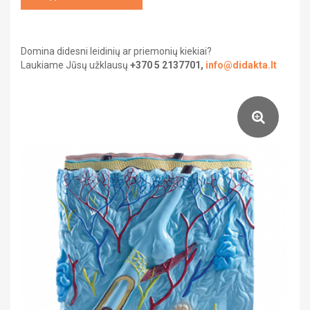
Saviugda ir psichologija
Grožinė literatūra
Domina didesni leidinių ar priemonių kiekiai?
Laukiame Jūsų užklausų
+370 5 2137701,
info@didakta.lt
Žemėlapiai ir atlasai
Gaubliai
Heraldika ir reprodukcijos
Stalo žaidimai