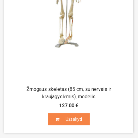
Žmogaus skeletas (85 cm, su nervais ir
kraujagyslėmis), modelis
127.00 €
Užsakyti
Užsakyti