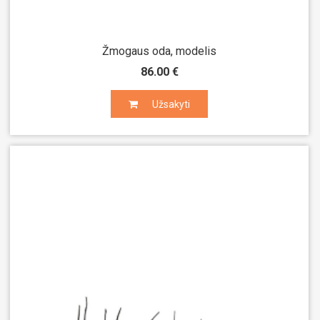
Žmogaus oda, modelis
86.00 €
Užsakyti
Užsakyti