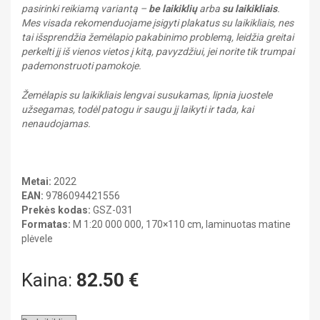
ISTORIJA
pasirinki reikiamą variantą –
be laikiklių
arba
su laikikliais
.
DAILĖ
Mes visada rekomenduojame įsigyti plakatus su laikikliais, nes
Kabinetų įranga
FIZIKA
tai išsprendžia žemėlapio pakabinimo problemą, leidžia greitai
GEOGRAFIJA
LIETUVIŲ KALBA
Heraldika ir reprodukcijos
ISTORIJA
perkelti jį iš vienos vietos į kitą, pavyzdžiui, jei norite tik trumpai
Kitos priemonės
LIETUVIŲ KALBA
pademonstruoti pamokoje.
MATEMATIKA
MATEMATIKA
MUZIKA
Žemėlapis su laikikliais lengvai susukamas, lipnia juostele
UŽSIENIO KALBA
MUZIKA
užsegamas, todėl patogu ir saugu jį laikyti ir tada, kai
nenaudojamas.
Gimnazija
PILIETINIS UGDYMAS
BIOLOGIJA
CHEMIJA
UŽSIENIO KALBA
DAILĖ
Metai:
2022
FIZIKA
EAN:
9786094421556
GEOGRAFIJA
Prekės kodas:
GSZ-031
ISTORIJA
Formatas:
M 1:20 000 000, 170×110 cm, laminuotas matine
LIETUVIŲ KALBA
plėvele
MATEMATIKA
MUZIKA
Kelionių literatūra
PILIETINIS UGDYMAS
Kaina:
82.50
€
UŽSIENIO KALBA
Pažintinė literatūra