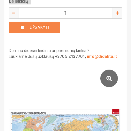
Saviugda ir psichologija
Grožinė literatūra
UŽSAKYTI
Žemėlapiai ir atlasai
Gaubliai
Domina didesni leidinių ar priemonių kiekiai?
Laukiame Jūsų užklausų
+370 5 2137701,
info@didakta.lt
Heraldika ir reprodukcijos
Stalo žaidimai