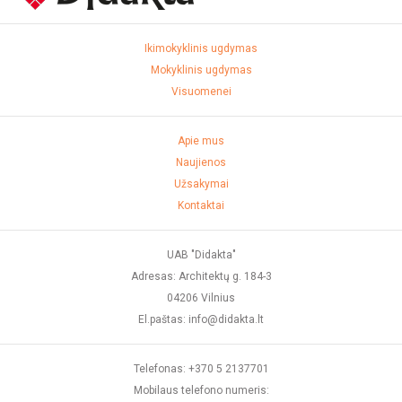
Ikimokyklinis ugdymas
Mokyklinis ugdymas
Visuomenei
Apie mus
Naujienos
Užsakymai
Kontaktai
UAB "Didakta"
Adresas: Architektų g. 184-3
04206 Vilnius
El.paštas: info@didakta.lt
Telefonas: +370 5 2137701
Mobilaus telefono numeris: