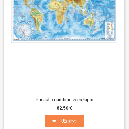
Pasaulio gamtinis žemėlapis
82.50 €
Užsakyti
Užsakyti