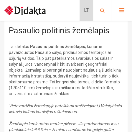
PASIRINKITE KATEGORIJĄ:
PRADINIS UGDYMAS
Pasaulio politinis žemėlapis
Lavinančios kortelės
PROGIMNAZIJA
Situacijų kortelės
Tai detalus
Pasaulio politinis žemėlapis
, kuriame
Kalbų mokymas
Pradinis ugdymas
GIMNAZIJA
pavaizduotos Pasaulio šalys, priklausomos teritorijos ar
Schubi ToGo kortelės
PRATYBŲ SĄSIUVINIAI
užjūrių valdos. Taip pat pateikiamos svarbiausios salas ir
METODINĖS PRIEMONĖS
salynai, jūros, vandenynai ir kiti svarbesni geografiniai
BIOLOGIJA
Lavinančios priemonės
MOKOMIEJI PLAKATAI
objektai. Žemėlapiai parengti naudojant naujausią šiuolaikinę
DALIJAMOJI MEDŽIAGA
Nikitino sistema
informaciją ir statistiką, sudaryti naujoviškai tiek turinio tiek
KLASĖS REIKMENYS
CHEMIJA
Didaktiniai žaidimai
skaitomumo prasme. Tai lengvai skaitomas, didelio formato
PAPILDOMOS PRIEMONĖS
Stalo žaidimai
(170×110 cm) žemėlapis su aiškia ir metodiška struktūra,
SIENINIAI ŽEMĖLAPIAI
Dėlionės
DAILĖ
universaliais sutartiniais ženklais.
GAUBLIAI
FILMAI
Edukaciniai leidiniai
ATMINTINĖS
Vietovardžiai žemėlapyje pateikiami atsižvelgiant į Valstybinės
FIZIKA
lietuvių kalbos komisijos reikalavimus.
Pratybų sąsiuviniai
Mokomieji plakatai
Progimnazija
GEOGRAFIJA
Dalijamoji medžiaga
Žemėlapis laminuotas matine plėvele. Jis parduodamas ir su
BIOLOGIJA
Sieniniai žemėlapiai
plastikiniais laikikliais – žemiau esančiame langelyje galite
CHEMIJA