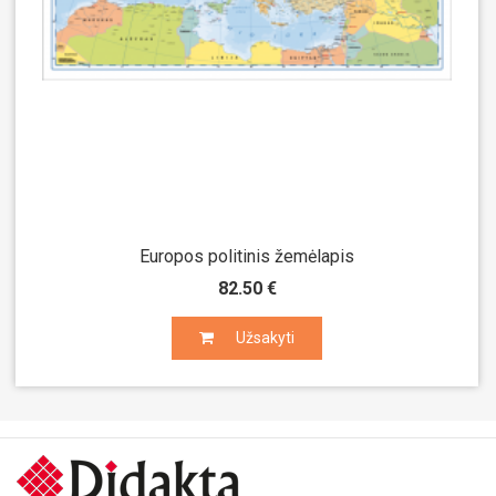
Europos politinis žemėlapis
82.50 €
Užsakyti
Užsakyti