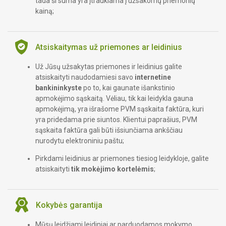
tada ši suma yra įtraukiama į užsakomų priemonių
kainą;
Atsiskaitymas už priemones ar leidinius
Už Jūsų užsakytas priemones ir leidinius galite
atsiskaityti naudodamiesi savo
internetine
bankininkyste
po to, kai gaunate išankstinio
apmokėjimo sąskaitą. Vėliau, tik kai leidykla gauna
apmokėjimą, yra išrašome PVM sąskaita faktūra, kuri
yra pridedama prie siuntos. Klientui paprašius, PVM
sąskaita faktūra gali būti išsiunčiama ankščiau
nurodytu elektroniniu paštu;
Pirkdami leidinius ar priemones tiesiog leidykloje, galite
atsiskaityti
tik mokėjimo kortelėmis
;
Kokybės garantija
Mūsų leidžiami leidiniai ar parduodamos mokymo