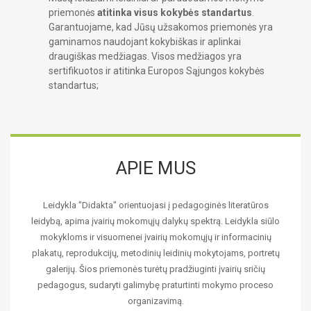
priemonės
atitinka visus kokybės standartus
.
Garantuojame, kad Jūsų užsakomos priemonės yra
gaminamos naudojant kokybiškas ir aplinkai
draugiškas medžiagas. Visos medžiagos yra
sertifikuotos ir atitinka Europos Sąjungos kokybės
standartus;
APIE MUS
Leidykla "Didakta" orientuojasi į pedagoginės literatūros
leidybą, apima įvairių mokomųjų dalykų spektrą. Leidykla siūlo
mokykloms ir visuomenei įvairių mokomųjų ir informacinių
plakatų, reprodukcijų, metodinių leidinių mokytojams, portretų
galerijų. Šios priemonės turėtų pradžiuginti įvairių sričių
pedagogus, sudaryti galimybę praturtinti mokymo proceso
organizavimą.