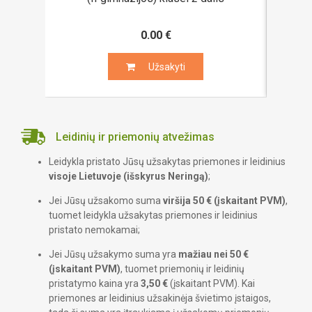
0.00 €
Užsakyti
Užsakyti
Leidinių ir priemonių atvežimas
Leidykla pristato Jūsų užsakytas priemones ir leidinius
visoje Lietuvoje (išskyrus Neringą)
;
Jei Jūsų užsakomo suma
viršija 50 € (įskaitant PVM)
,
tuomet leidykla užsakytas priemones ir leidinius
pristato nemokamai;
Jei Jūsų užsakymo suma yra
mažiau nei 50 €
(įskaitant PVM)
, tuomet priemonių ir leidinių
pristatymo kaina yra
3,50 €
(įskaitant PVM). Kai
priemones ar leidinius užsakinėja švietimo įstaigos,