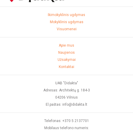
Ikimokyklinis ugdymas
Mokyklinis ugdymas
Visuomenei
Apie mus
Naujienos
Užsakymai
Kontaktai
UAB "Didakta"
Adresas: Architektų g. 184-3
04206 Vilnius
El.paštas: info@didakta.lt
Telefonas: +370 5 2137701
Mobilaus telefono numeris: