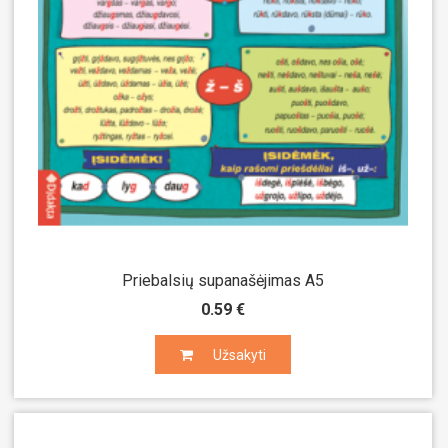
Priebalsių supanašėjimas A5
0.59 €
Užsakyti
Užsakyti