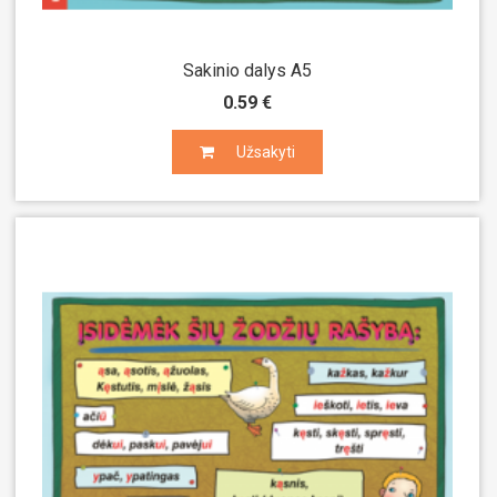
Sakinio dalys A5
0.59 €
Užsakyti
Užsakyti