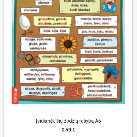
Įsidėmėk šių žodžių rašybą A5
0.59 €