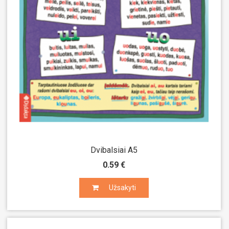
Dvibalsiai A5
0.59 €
Užsakyti
Užsakyti