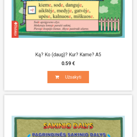
Ką? Ko (daug)? Kur? Kame? A5
0.59 €
Užsakyti
Užsakyti