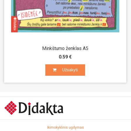
Minkštumo ženklas A5
0.59 €
Užsakyti
Užsakyti
Ikimokyklinis ugdymas