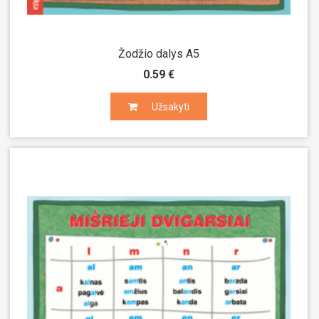
Žodžio dalys A5
0.59 €
Užsakyti
Užsakyti