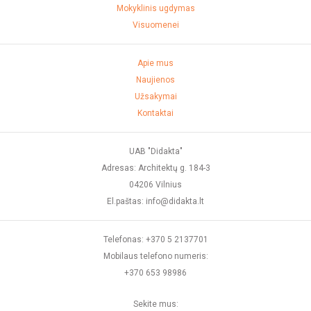
Mokyklinis ugdymas
Visuomenei
Apie mus
Naujienos
Užsakymai
Kontaktai
UAB "Didakta"
Adresas: Architektų g. 184-3
04206 Vilnius
El.paštas: info@didakta.lt
Telefonas: +370 5 2137701
Mobilaus telefono numeris:
+370 653 98986
Sekite mus: